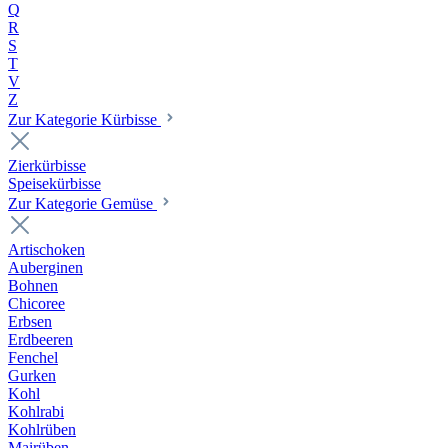
Q
R
S
T
V
Z
Zur Kategorie Kürbisse
Zierkürbisse
Speisekürbisse
Zur Kategorie Gemüse
Artischoken
Auberginen
Bohnen
Chicoree
Erbsen
Erdbeeren
Fenchel
Gurken
Kohl
Kohlrabi
Kohlrüben
Mairüben