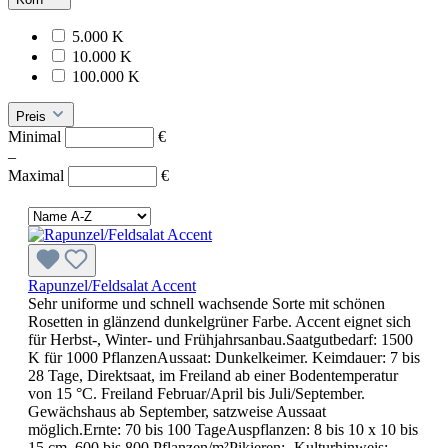
5.000 K
10.000 K
100.000 K
Preis
Minimal
€
–
Maximal
€
Rapunzel/Feldsalat Accent
Sehr uniforme und schnell wachsende Sorte mit schönen
Rosetten in glänzend dunkelgrüner Farbe. Accent eignet sich
für Herbst-, Winter- und Frühjahrsanbau.Saatgutbedarf: 1500
K für 1000 PflanzenAussaat: Dunkelkeimer. Keimdauer: 7 bis
28 Tage, Direktsaat, im Freiland ab einer Bodentemperatur
von 15 °C. Freiland Februar/April bis Juli/September.
Gewächshaus ab September, satzweise Aussaat
möglich.Ernte: 70 bis 100 TageAuspflanzen: 8 bis 10 x 10 bis
15 cm, 600 bis 800 Pflanzen/m²Pikieren: -Kulturhinweis: