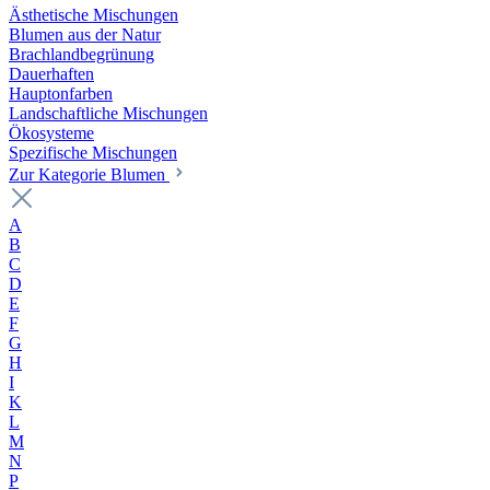
Ästhetische Mischungen
Blumen aus der Natur
Brachlandbegrünung
Dauerhaften
Hauptonfarben
Landschaftliche Mischungen
Ökosysteme
Spezifische Mischungen
Zur Kategorie Blumen
A
B
C
D
E
F
G
H
I
K
L
M
N
P