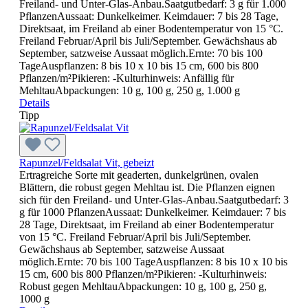
Freiland- und Unter-Glas-Anbau.Saatgutbedarf: 3 g für 1.000
PflanzenAussaat: Dunkelkeimer. Keimdauer: 7 bis 28 Tage,
Direktsaat, im Freiland ab einer Bodentemperatur von 15 °C.
Freiland Februar/April bis Juli/September. Gewächshaus ab
September, satzweise Aussaat möglich.Ernte: 70 bis 100
TageAuspflanzen: 8 bis 10 x 10 bis 15 cm, 600 bis 800
Pflanzen/m²Pikieren: -Kulturhinweis: Anfällig für
MehltauAbpackungen: 10 g, 100 g, 250 g, 1.000 g
Details
Tipp
Rapunzel/Feldsalat Vit, gebeizt
Ertragreiche Sorte mit geaderten, dunkelgrünen, ovalen
Blättern, die robust gegen Mehltau ist. Die Pflanzen eignen
sich für den Freiland- und Unter-Glas-Anbau.Saatgutbedarf: 3
g für 1000 PflanzenAussaat: Dunkelkeimer. Keimdauer: 7 bis
28 Tage, Direktsaat, im Freiland ab einer Bodentemperatur
von 15 °C. Freiland Februar/April bis Juli/September.
Gewächshaus ab September, satzweise Aussaat
möglich.Ernte: 70 bis 100 TageAuspflanzen: 8 bis 10 x 10 bis
15 cm, 600 bis 800 Pflanzen/m²Pikieren: -Kulturhinweis:
Robust gegen MehltauAbpackungen: 10 g, 100 g, 250 g,
1000 g