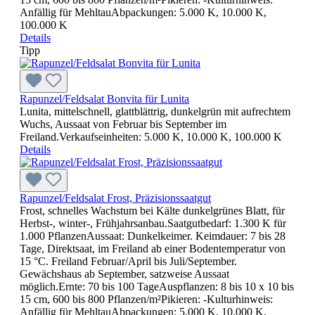
Anfällig für MehltauAbpackungen: 5.000 K, 10.000 K,
100.000 K
Details
Tipp
Rapunzel/Feldsalat Bonvita für Lunita
Lunita, mittelschnell, glattblättrig, dunkelgrün mit aufrechtem
Wuchs, Aussaat von Februar bis September im
Freiland.Verkaufseinheiten: 5.000 K, 10.000 K, 100.000 K
Details
Rapunzel/Feldsalat Frost, Präzisionssaatgut
Frost, schnelles Wachstum bei Kälte dunkelgrünes Blatt, für
Herbst-, winter-, Frühjahrsanbau.Saatgutbedarf: 1.300 K für
1.000 PflanzenAussaat: Dunkelkeimer. Keimdauer: 7 bis 28
Tage, Direktsaat, im Freiland ab einer Bodentemperatur von
15 °C. Freiland Februar/April bis Juli/September.
Gewächshaus ab September, satzweise Aussaat
möglich.Ernte: 70 bis 100 TageAuspflanzen: 8 bis 10 x 10 bis
15 cm, 600 bis 800 Pflanzen/m²Pikieren: -Kulturhinweis:
Anfällig für MehltauAbpackungen: 5.000 K, 10.000 K,