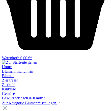
Warenkorb
0,00 €*
Home
Blumenmischungen
Blumen
Ziergräser
Zierkohl
Kürbisse
Gemüse
Gewürzpflanzen & Kräuter
Zur Kategorie Blumenmischungen