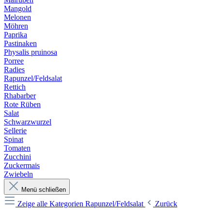
Mangold
Melonen
Möhren
Paprika
Pastinaken
Physalis pruinosa
Porree
Radies
Rapunzel/Feldsalat
Rettich
Rhabarber
Rote Rüben
Salat
Schwarzwurzel
Sellerie
Spinat
Tomaten
Zucchini
Zuckermais
Zwiebeln
Menü schließen
Zeige alle Kategorien
Rapunzel/Feldsalat
Zurück