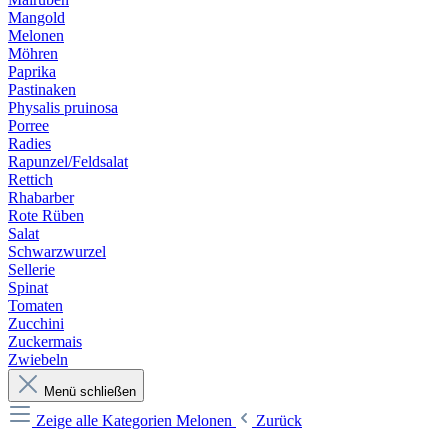
Mangold
Melonen
Möhren
Paprika
Pastinaken
Physalis pruinosa
Porree
Radies
Rapunzel/Feldsalat
Rettich
Rhabarber
Rote Rüben
Salat
Schwarzwurzel
Sellerie
Spinat
Tomaten
Zucchini
Zuckermais
Zwiebeln
Menü schließen
Zeige alle Kategorien
Melonen
Zurück