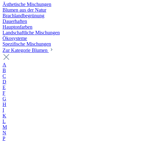
Ästhetische Mischungen
Blumen aus der Natur
Brachlandbegrünung
Dauerhaften
Hauptonfarben
Landschaftliche Mischungen
Ökosysteme
Spezifische Mischungen
Zur Kategorie Blumen
A
B
C
D
E
F
G
H
I
K
L
M
N
P