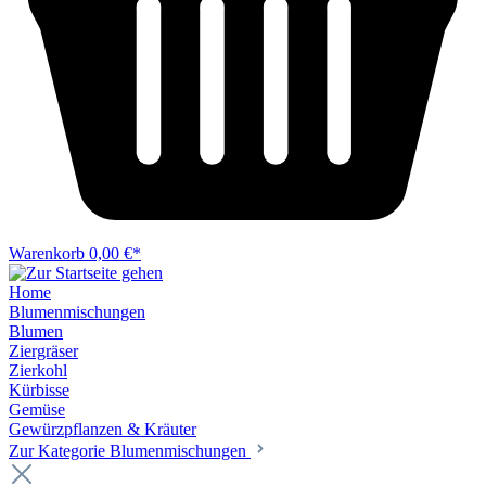
Warenkorb
0,00 €*
Home
Blumenmischungen
Blumen
Ziergräser
Zierkohl
Kürbisse
Gemüse
Gewürzpflanzen & Kräuter
Zur Kategorie Blumenmischungen