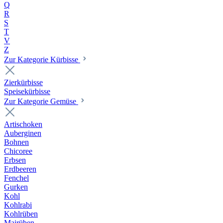
Q
R
S
T
V
Z
Zur Kategorie Kürbisse
Zierkürbisse
Speisekürbisse
Zur Kategorie Gemüse
Artischoken
Auberginen
Bohnen
Chicoree
Erbsen
Erdbeeren
Fenchel
Gurken
Kohl
Kohlrabi
Kohlrüben
Mairüben