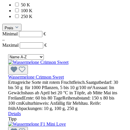
50 K
100 K
250 K
Preis
Minimal
€
–
Maximal
€
Wassermelone Crimson Sweet
Ertragreiche Sorte mit rotem Fruchtfleisch.Saatgutbedarf: 30
bis 50 g für 1000 Pflanzen, 5 bis 10 g/100 m²Aussaat: Im
Gewächshaus ab April bei 20 °C in Töpfe, ab Mitte Mai ins
FreilandErnte: 60 bis 80 TageReihenabstand: 150 x 80 bis
100 cmKulturhinweis: Anfällig für Mehltau. Reife:
frühAbpackungen: 10 g, 100 g, 250 g
Details
Tipp