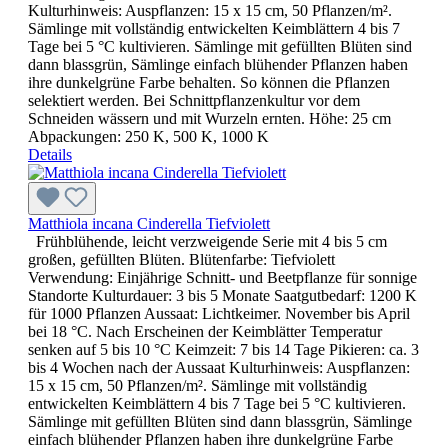
Kulturhinweis: Auspflanzen: 15 x 15 cm, 50 Pflanzen/m².
Sämlinge mit vollständig entwickelten Keimblättern 4 bis 7
Tage bei 5 °C kultivieren. Sämlinge mit gefüllten Blüten sind
dann blassgrün, Sämlinge einfach blühender Pflanzen haben
ihre dunkelgrüne Farbe behalten. So können die Pflanzen
selektiert werden. Bei Schnittpflanzenkultur vor dem
Schneiden wässern und mit Wurzeln ernten. Höhe: 25 cm
Abpackungen: 250 K, 500 K, 1000 K
Details
Matthiola incana Cinderella Tiefviolett
Frühblühende, leicht verzweigende Serie mit 4 bis 5 cm
großen, gefüllten Blüten. Blütenfarbe: Tiefviolett
Verwendung: Einjährige Schnitt- und Beetpflanze für sonnige
Standorte Kulturdauer: 3 bis 5 Monate Saatgutbedarf: 1200 K
für 1000 Pflanzen Aussaat: Lichtkeimer. November bis April
bei 18 °C. Nach Erscheinen der Keimblätter Temperatur
senken auf 5 bis 10 °C Keimzeit: 7 bis 14 Tage Pikieren: ca. 3
bis 4 Wochen nach der Aussaat Kulturhinweis: Auspflanzen:
15 x 15 cm, 50 Pflanzen/m². Sämlinge mit vollständig
entwickelten Keimblättern 4 bis 7 Tage bei 5 °C kultivieren.
Sämlinge mit gefüllten Blüten sind dann blassgrün, Sämlinge
einfach blühender Pflanzen haben ihre dunkelgrüne Farbe