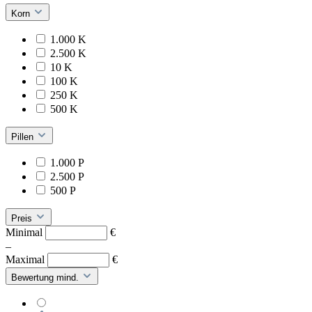
Korn
1.000 K
2.500 K
10 K
100 K
250 K
500 K
Pillen
1.000 P
2.500 P
500 P
Preis
Minimal
€
–
Maximal
€
Bewertung mind.