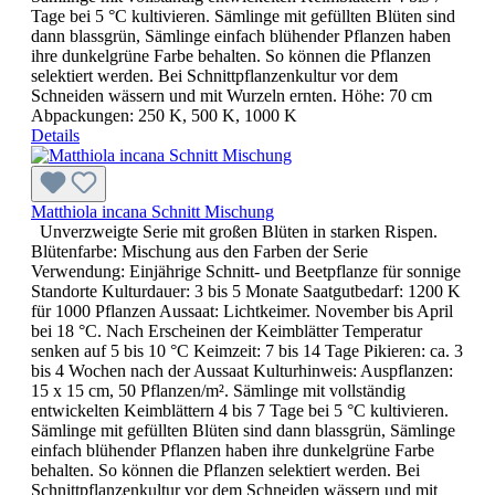
Tage bei 5 °C kultivieren. Sämlinge mit gefüllten Blüten sind
dann blassgrün, Sämlinge einfach blühender Pflanzen haben
ihre dunkelgrüne Farbe behalten. So können die Pflanzen
selektiert werden. Bei Schnittpflanzenkultur vor dem
Schneiden wässern und mit Wurzeln ernten. Höhe: 70 cm
Abpackungen: 250 K, 500 K, 1000 K
Details
Matthiola incana Schnitt Mischung
Unverzweigte Serie mit großen Blüten in starken Rispen.
Blütenfarbe: Mischung aus den Farben der Serie
Verwendung: Einjährige Schnitt- und Beetpflanze für sonnige
Standorte Kulturdauer: 3 bis 5 Monate Saatgutbedarf: 1200 K
für 1000 Pflanzen Aussaat: Lichtkeimer. November bis April
bei 18 °C. Nach Erscheinen der Keimblätter Temperatur
senken auf 5 bis 10 °C Keimzeit: 7 bis 14 Tage Pikieren: ca. 3
bis 4 Wochen nach der Aussaat Kulturhinweis: Auspflanzen:
15 x 15 cm, 50 Pflanzen/m². Sämlinge mit vollständig
entwickelten Keimblättern 4 bis 7 Tage bei 5 °C kultivieren.
Sämlinge mit gefüllten Blüten sind dann blassgrün, Sämlinge
einfach blühender Pflanzen haben ihre dunkelgrüne Farbe
behalten. So können die Pflanzen selektiert werden. Bei
Schnittpflanzenkultur vor dem Schneiden wässern und mit