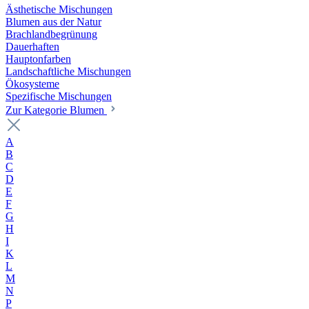
Ästhetische Mischungen
Blumen aus der Natur
Brachlandbegrünung
Dauerhaften
Hauptonfarben
Landschaftliche Mischungen
Ökosysteme
Spezifische Mischungen
Zur Kategorie Blumen
A
B
C
D
E
F
G
H
I
K
L
M
N
P