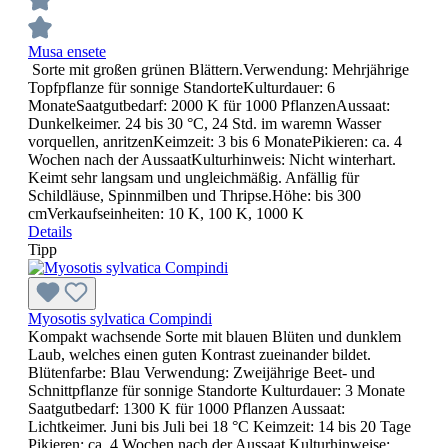
Musa ensete
Sorte mit großen grünen Blättern.Verwendung: Mehrjährige
Topfpflanze für sonnige StandorteKulturdauer: 6
MonateSaatgutbedarf: 2000 K für 1000 PflanzenAussaat:
Dunkelkeimer. 24 bis 30 °C, 24 Std. im waremn Wasser
vorquellen, anritzenKeimzeit: 3 bis 6 MonatePikieren: ca. 4
Wochen nach der AussaatKulturhinweis: Nicht winterhart.
Keimt sehr langsam und ungleichmäßig. Anfällig für
Schildläuse, Spinnmilben und Thripse.Höhe: bis 300
cmVerkaufseinheiten: 10 K, 100 K, 1000 K
Details
Tipp
Myosotis sylvatica Compindi
Kompakt wachsende Sorte mit blauen Blüten und dunklem
Laub, welches einen guten Kontrast zueinander bildet.
Blütenfarbe: Blau Verwendung: Zweijährige Beet- und
Schnittpflanze für sonnige Standorte Kulturdauer: 3 Monate
Saatgutbedarf: 1300 K für 1000 Pflanzen Aussaat:
Lichtkeimer. Juni bis Juli bei 18 °C Keimzeit: 14 bis 20 Tage
Pikieren: ca. 4 Wochen nach der Aussaat Kulturhinweise: