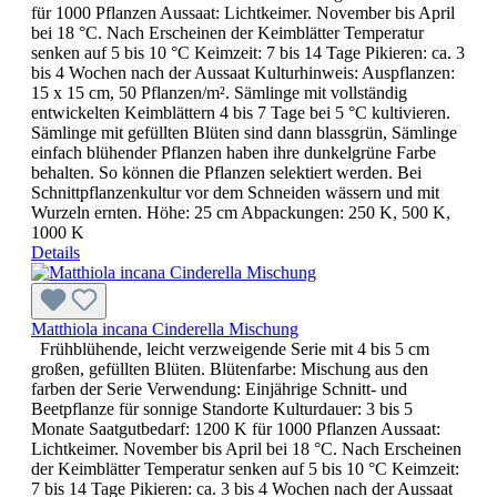
für 1000 Pflanzen Aussaat: Lichtkeimer. November bis April
bei 18 °C. Nach Erscheinen der Keimblätter Temperatur
senken auf 5 bis 10 °C Keimzeit: 7 bis 14 Tage Pikieren: ca. 3
bis 4 Wochen nach der Aussaat Kulturhinweis: Auspflanzen:
15 x 15 cm, 50 Pflanzen/m². Sämlinge mit vollständig
entwickelten Keimblättern 4 bis 7 Tage bei 5 °C kultivieren.
Sämlinge mit gefüllten Blüten sind dann blassgrün, Sämlinge
einfach blühender Pflanzen haben ihre dunkelgrüne Farbe
behalten. So können die Pflanzen selektiert werden. Bei
Schnittpflanzenkultur vor dem Schneiden wässern und mit
Wurzeln ernten. Höhe: 25 cm Abpackungen: 250 K, 500 K,
1000 K
Details
Matthiola incana Cinderella Mischung
Frühblühende, leicht verzweigende Serie mit 4 bis 5 cm
großen, gefüllten Blüten. Blütenfarbe: Mischung aus den
farben der Serie Verwendung: Einjährige Schnitt- und
Beetpflanze für sonnige Standorte Kulturdauer: 3 bis 5
Monate Saatgutbedarf: 1200 K für 1000 Pflanzen Aussaat:
Lichtkeimer. November bis April bei 18 °C. Nach Erscheinen
der Keimblätter Temperatur senken auf 5 bis 10 °C Keimzeit:
7 bis 14 Tage Pikieren: ca. 3 bis 4 Wochen nach der Aussaat