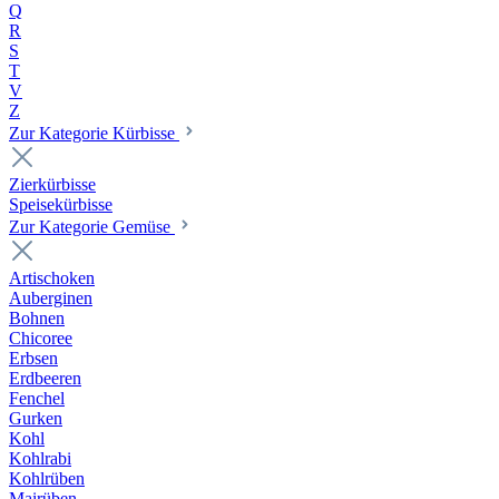
Q
R
S
T
V
Z
Zur Kategorie Kürbisse
Zierkürbisse
Speisekürbisse
Zur Kategorie Gemüse
Artischoken
Auberginen
Bohnen
Chicoree
Erbsen
Erdbeeren
Fenchel
Gurken
Kohl
Kohlrabi
Kohlrüben
Mairüben