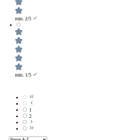
min. 2/5
min. 1/5
1
2