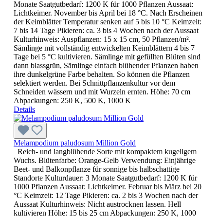
Monate Saatgutbedarf: 1200 K für 1000 Pflanzen Aussaat:
Lichtkeimer. November bis April bei 18 °C. Nach Erscheinen
der Keimblätter Temperatur senken auf 5 bis 10 °C Keimzeit:
7 bis 14 Tage Pikieren: ca. 3 bis 4 Wochen nach der Aussaat
Kulturhinweis: Auspflanzen: 15 x 15 cm, 50 Pflanzen/m².
Sämlinge mit vollständig entwickelten Keimblättern 4 bis 7
Tage bei 5 °C kultivieren. Sämlinge mit gefüllten Blüten sind
dann blassgrün, Sämlinge einfach blühender Pflanzen haben
ihre dunkelgrüne Farbe behalten. So können die Pflanzen
selektiert werden. Bei Schnittpflanzenkultur vor dem
Schneiden wässern und mit Wurzeln ernten. Höhe: 70 cm
Abpackungen: 250 K, 500 K, 1000 K
Details
Melampodium paludosum Million Gold
Reich- und langblühende Sorte mit kompaktem kugeligem
Wuchs. Blütenfarbe: Orange-Gelb Verwendung: Einjährige
Beet- und Balkonpflanze für sonnige bis halbschattige
Standorte Kulturdauer: 3 Monate Saatgutbedarf: 1200 K für
1000 Pflanzen Aussaat: Lichtkeimer. Februar bis März bei 20
°C Keimzeit: 12 Tage Pikieren: ca. 2 bis 3 Wochen nach der
Aussaat Kulturhinweis: Nicht austrocknen lassen. Hell
kultivieren Höhe: 15 bis 25 cm Abpackungen: 250 K, 1000