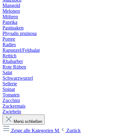
Mangold
Melonen
Möhren
Paprika
Pastinaken
Physalis pruinosa
Porree
Radies
Rapunzel/Feldsalat
Rettich
Rhabarber
Rote Rüben
Salat
Schwarzwurzel
Sellerie
Spinat
Tomaten
Zucchini
Zuckermais
Zwiebeln
Menü schließen
Zeige alle Kategorien
M
Zurück