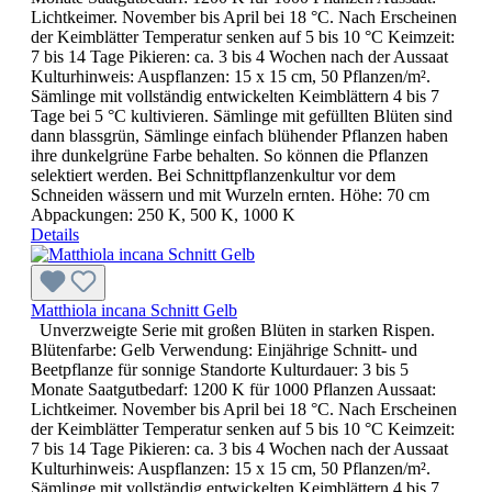
Lichtkeimer. November bis April bei 18 °C. Nach Erscheinen
der Keimblätter Temperatur senken auf 5 bis 10 °C Keimzeit:
7 bis 14 Tage Pikieren: ca. 3 bis 4 Wochen nach der Aussaat
Kulturhinweis: Auspflanzen: 15 x 15 cm, 50 Pflanzen/m².
Sämlinge mit vollständig entwickelten Keimblättern 4 bis 7
Tage bei 5 °C kultivieren. Sämlinge mit gefüllten Blüten sind
dann blassgrün, Sämlinge einfach blühender Pflanzen haben
ihre dunkelgrüne Farbe behalten. So können die Pflanzen
selektiert werden. Bei Schnittpflanzenkultur vor dem
Schneiden wässern und mit Wurzeln ernten. Höhe: 70 cm
Abpackungen: 250 K, 500 K, 1000 K
Details
Matthiola incana Schnitt Gelb
Unverzweigte Serie mit großen Blüten in starken Rispen.
Blütenfarbe: Gelb Verwendung: Einjährige Schnitt- und
Beetpflanze für sonnige Standorte Kulturdauer: 3 bis 5
Monate Saatgutbedarf: 1200 K für 1000 Pflanzen Aussaat:
Lichtkeimer. November bis April bei 18 °C. Nach Erscheinen
der Keimblätter Temperatur senken auf 5 bis 10 °C Keimzeit:
7 bis 14 Tage Pikieren: ca. 3 bis 4 Wochen nach der Aussaat
Kulturhinweis: Auspflanzen: 15 x 15 cm, 50 Pflanzen/m².
Sämlinge mit vollständig entwickelten Keimblättern 4 bis 7