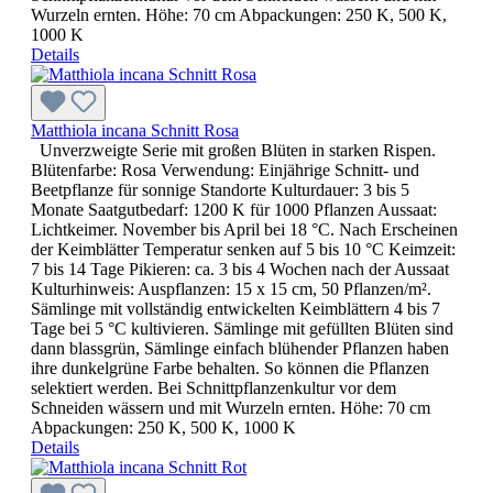
Wurzeln ernten. Höhe: 70 cm Abpackungen: 250 K, 500 K,
1000 K
Details
Matthiola incana Schnitt Rosa
Unverzweigte Serie mit großen Blüten in starken Rispen.
Blütenfarbe: Rosa Verwendung: Einjährige Schnitt- und
Beetpflanze für sonnige Standorte Kulturdauer: 3 bis 5
Monate Saatgutbedarf: 1200 K für 1000 Pflanzen Aussaat:
Lichtkeimer. November bis April bei 18 °C. Nach Erscheinen
der Keimblätter Temperatur senken auf 5 bis 10 °C Keimzeit:
7 bis 14 Tage Pikieren: ca. 3 bis 4 Wochen nach der Aussaat
Kulturhinweis: Auspflanzen: 15 x 15 cm, 50 Pflanzen/m².
Sämlinge mit vollständig entwickelten Keimblättern 4 bis 7
Tage bei 5 °C kultivieren. Sämlinge mit gefüllten Blüten sind
dann blassgrün, Sämlinge einfach blühender Pflanzen haben
ihre dunkelgrüne Farbe behalten. So können die Pflanzen
selektiert werden. Bei Schnittpflanzenkultur vor dem
Schneiden wässern und mit Wurzeln ernten. Höhe: 70 cm
Abpackungen: 250 K, 500 K, 1000 K
Details