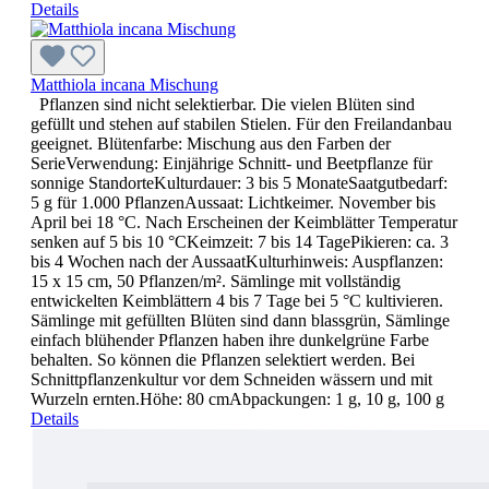
Details
Matthiola incana Mischung
Pflanzen sind nicht selektierbar. Die vielen Blüten sind
gefüllt und stehen auf stabilen Stielen. Für den Freilandanbau
geeignet. Blütenfarbe: Mischung aus den Farben der
SerieVerwendung: Einjährige Schnitt- und Beetpflanze für
sonnige StandorteKulturdauer: 3 bis 5 MonateSaatgutbedarf:
5 g für 1.000 PflanzenAussaat: Lichtkeimer. November bis
April bei 18 °C. Nach Erscheinen der Keimblätter Temperatur
senken auf 5 bis 10 °CKeimzeit: 7 bis 14 TagePikieren: ca. 3
bis 4 Wochen nach der AussaatKulturhinweis: Auspflanzen:
15 x 15 cm, 50 Pflanzen/m². Sämlinge mit vollständig
entwickelten Keimblättern 4 bis 7 Tage bei 5 °C kultivieren.
Sämlinge mit gefüllten Blüten sind dann blassgrün, Sämlinge
einfach blühender Pflanzen haben ihre dunkelgrüne Farbe
behalten. So können die Pflanzen selektiert werden. Bei
Schnittpflanzenkultur vor dem Schneiden wässern und mit
Wurzeln ernten.Höhe: 80 cmAbpackungen: 1 g, 10 g, 100 g
Details