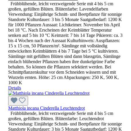
Frühblühende, leicht verzweigende Serie mit 4 bis 5 cm
großen, gefüllten Blüten. Blütenfarbe: Lavendelfarben
Verwendung: Einjährige Schnitt- und Beetpflanze für sonnige
Standorte Kulturdauer: 3 bis 5 Monate Saatgutbedarf: 1200 K
für 1000 Pflanzen Aussaat: Lichtkeimer. November bis April
bei 18 °C. Nach Erscheinen der Keimblätter Temperatur
senken auf 5 bis 10 °C Keimzeit: 7 bis 14 Tage Pikieren: ca. 3
bis 4 Wochen nach der Aussaat Kulturhinweis: Auspflanzen:
15 x 15 cm, 50 Pflanzen/m². Sämlinge mit vollständig
entwickelten Keimblättern 4 bis 7 Tage bei 5 °C kultivieren.
Sämlinge mit gefüllten Blüten sind dann blassgrün, Sämlinge
einfach blühender Pflanzen haben ihre dunkelgrüne Farbe
behalten. So können die Pflanzen selektiert werden. Bei
Schnittpflanzenkultur vor dem Schneiden wässern und mit
Wurzeln ernten. Höhe: 25 cm Abpackungen: 250 K, 500 K,
1000 K
Details
Matthiola incana Cinderella Leuchtendrot
Frühblühende, leicht verzweigende Serie mit 4 bis 5 cm
großen, gefüllten Blüten. Blütenfarbe: Leuchtendrot
Verwendung: Einjährige Schnitt- und Beetpflanze für sonnige
Standorte Kulturdauer: 3 bis 5 Monate Saatgutbedarf: 1200 K