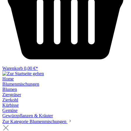
Warenkorb
0,00 €*
Home
Blumenmischungen
Blumen
Ziergräser
Zierkohl
Kürbisse
Gemüse
Gewürzpflanzen & Kräuter
Zur Kategorie Blumenmischungen