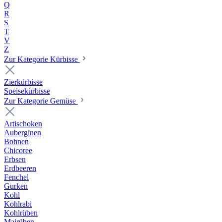
Q
R
S
T
V
Z
Zur Kategorie Kürbisse
Zierkürbisse
Speisekürbisse
Zur Kategorie Gemüse
Artischoken
Auberginen
Bohnen
Chicoree
Erbsen
Erdbeeren
Fenchel
Gurken
Kohl
Kohlrabi
Kohlrüben
Mairüben