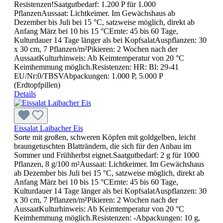
Resistenzen!Saatgutbedarf: 1.200 P für 1.000
PflanzenAussaat: Lichtkeimer. Im Gewächshaus ab
Dezember bis Juli bei 15 °C, satzweise möglich, direkt ab
Anfang März bei 10 bis 15 °CErnte: 45 bis 60 Tage,
Kulturdauer 14 Tage länger als bei KopfsalatAuspflanzen: 30
x 30 cm, 7 Pflanzen/m²Pikieren: 2 Wochen nach der
AussaatKulturhinweis: Ab Keimtemperatur von 20 °C
Keimhemmung möglich.Resistenzen: HR: Bl: 29-41
EU/Nr:0/TBSVAbpackungen: 1.000 P, 5.000 P
(Erdtopfpillen)
Details
Eissalat Laibacher Eis
Sorte mit großen, schweren Köpfen mit goldgelben, leicht
braungetuschten Blatträndern, die sich für den Anbau im
Sommer und Frühherbst eignet.Saatgutbedarf: 2 g für 1000
Pflanzen, 8 g/100 m²Aussaat: Lichtkeimer. Im Gewächshaus
ab Dezember bis Juli bei 15 °C, satzweise möglich, direkt ab
Anfang März bei 10 bis 15 °CErnte: 45 bis 60 Tage,
Kulturdauer 14 Tage länger als bei KopfsalatAuspflanzen: 30
x 30 cm, 7 Pflanzen/m²Pikieren: 2 Wochen nach der
AussaatKulturhinweis: Ab Keimtemperatur von 20 °C
Keimhemmung möglich.Resistenzen: -Abpackungen: 10 g,