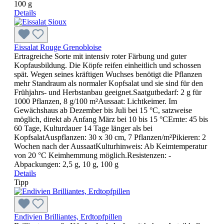
100 g
Details
Eissalat Rouge Grenobloise
Ertragreiche Sorte mit intensiv roter Färbung und guter
Kopfausbildung. Die Köpfe reifen einheitlich und schossen
spät. Wegen seines kräftigen Wuchses benötigt die Pflanzen
mehr Standraum als normaler Kopfsalat und sie sind für den
Frühjahrs- und Herbstanbau geeignet.Saatgutbedarf: 2 g für
1000 Pflanzen, 8 g/100 m²Aussaat: Lichtkeimer. Im
Gewächshaus ab Dezember bis Juli bei 15 °C, satzweise
möglich, direkt ab Anfang März bei 10 bis 15 °CErnte: 45 bis
60 Tage, Kulturdauer 14 Tage länger als bei
KopfsalatAuspflanzen: 30 x 30 cm, 7 Pflanzen/m²Pikieren: 2
Wochen nach der AussaatKulturhinweis: Ab Keimtemperatur
von 20 °C Keimhemmung möglich.Resistenzen: -
Abpackungen: 2,5 g, 10 g, 100 g
Details
Tipp
Endivien Brilliantes, Erdtopfpillen