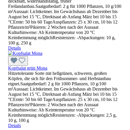
deckblatt, widerstandsfähig, früher
Freilandanbau.Saatgutbedarf: 2 g für 1000 Pflanzen, 10 g/100
m²Aussaat: Lichtkeimer. Im Gewächshaus ab Dezember bis
August bei 15 °C, Direktsaat ab Anfang März bei 10 bis 15
°CErnte: 50 bis 60 TageAuspflanzen: 25 x 30 cm, 10 bis 12
Pflanzen/m²Pikieren: 2 Wochen nach der Aussaat
Kulturhinweise: Ab Keimtemperatur von 20 °C
Keimhemmung möglichResistenzen: -Abpackungen: 10 g,
100 g, 250 g
Details
Kopfsalat grün Mona
Hitzetolerante Sorte mit hellgrünen, schweren, großen
Köpfen, die sich für den Frühsommer- und Herbstanbau
eignet.Saatgutbedarf: 2 g für 1000 Pflanzen, 10 g/100
m²Aussaat: Lichtkeimer. Im Gewächshaus ab Dezember bis
August bei 15 °C, Direktsaat ab Anfang März bei 10 bis 15
°CErnte: 50 bis 60 TageAuspflanzen: 25 x 30 cm, 10 bis 12
Pflanzen/m²Pikieren: 2 Wochen nach der Aussaat
Kulturhinweise: Ab Keimtemperatur von 20 °C
Keimhemmung möglichResistenzen: -Abpackungen: 2,5 g,
10 g, 100 g
Details