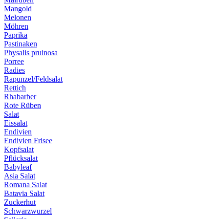
Mangold
Melonen
Möhren
Paprika
Pastinaken
Physalis pruinosa
Porree
Radies
Rapunzel/Feldsalat
Rettich
Rhabarber
Rote Rüben
Salat
Eissalat
Endivien
Endivien Frisee
Kopfsalat
Pflücksalat
Babyleaf
Asia Salat
Romana Salat
Batavia Salat
Zuckerhut
Schwarzwurzel