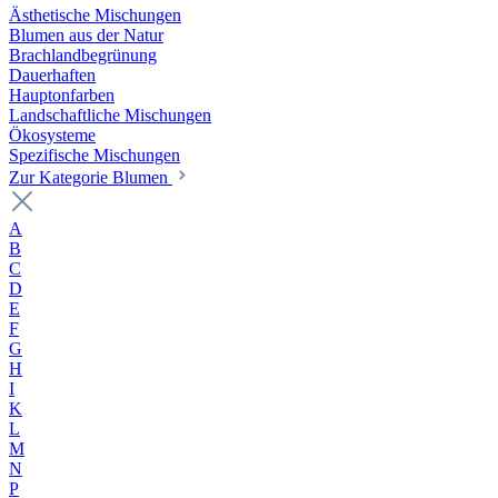
Ästhetische Mischungen
Blumen aus der Natur
Brachlandbegrünung
Dauerhaften
Hauptonfarben
Landschaftliche Mischungen
Ökosysteme
Spezifische Mischungen
Zur Kategorie Blumen
A
B
C
D
E
F
G
H
I
K
L
M
N
P