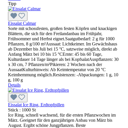
Tipp
Eissalat Calmar
Sorte mit schossfesten, großen festen Köpfen und knackigen
Blättern, die sich für den Freilandanbau im Frühjahr,
Frühsommer und Herbst eignet.Saatgutbedarf: 2 g für 1000
Pflanzen, 8 g/100 m²Aussaat: Lichtkeimer. Im Gewächshaus
ab Dezember bis Juli bei 15 °C, satzweise möglich, direkt ab
Anfang März bei 10 bis 15 °CErnte: 45 bis 60 Tage,
Kulturdauer 14 Tage länger als bei KopfsalatAuspflanzen: 30
x 30 cm, 7 Pflanzen/m²Pikieren: 2 Wochen nach der
AussaatKulturhinweis: Ab Keimtemperatur von 20 °C
Keimhemmung möglich.Resistenzen: -Abpackungen: 1 g, 10
g, 100 g
Details
Eissalat Ice Ring, Erdtopfpillen
Stück :
1000 St
Ice Ring, schnell wachsend, für die ersten Pflanzwochen im
März. Geeignet für den ganzjährigen Anbau von März bis
August. Ergibt schöne Jungpflanzen. Beste