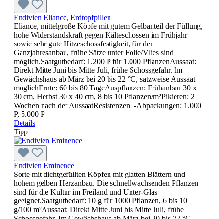
Endivien Eliance, Erdtopfpillen
Eliance, mittelgroße Köpfe mit gutem Gelbanteil der Füllung,
hohe Widerstandskraft gegen Kälteschossen im Frühjahr
sowie sehr gute Hitzeschossfestigkeit, für den
Ganzjahresanbau, frühe Sätze unter Folie/Vlies sind
möglich.Saatgutbedarf: 1.200 P für 1.000 PflanzenAussaat:
Direkt Mitte Juni bis Mitte Juli, frühe Schossgefahr. Im
Gewächshaus ab März bei 20 bis 22 °C, satzweise Aussaat
möglichErnte: 60 bis 80 TageAuspflanzen: Frühanbau 30 x
30 cm, Herbst 30 x 40 cm, 8 bis 10 Pflanzen/m²Pikieren: 2
Wochen nach der AussaatResistenzen: -Abpackungen: 1.000
P, 5.000 P
Details
Tipp
Endivien Eminence
Sorte mit dichtgefüllten Köpfen mit glatten Blättern und
hohem gelben Herzanbau. Die schnellwachsenden Pflanzen
sind für die Kultur im Freiland und Unter-Glas
geeignet.Saatgutbedarf: 10 g für 1000 Pflanzen, 6 bis 10
g/100 m²Aussaat: Direkt Mitte Juni bis Mitte Juli, frühe
Schossgefahr. Im Gewächshaus ab März bei 20 bis 22 °C,