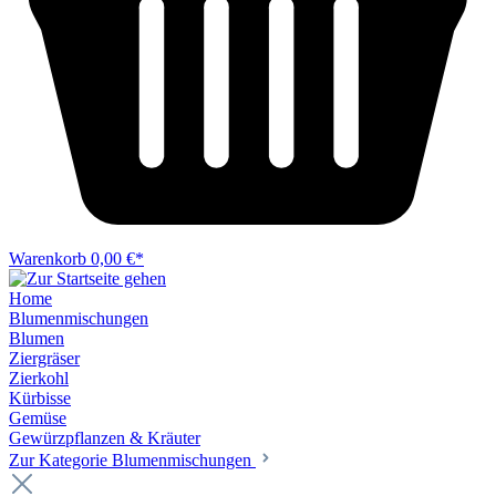
Warenkorb
0,00 €*
Home
Blumenmischungen
Blumen
Ziergräser
Zierkohl
Kürbisse
Gemüse
Gewürzpflanzen & Kräuter
Zur Kategorie Blumenmischungen