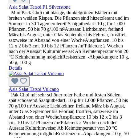
Asia Salat Tatsoi F1 Silverstone
Mini Pack Choi mit blasige, dunkelgrünen Blättern mit
breiten weißen Rispen. Die Pflanzen sind hitzetolerant und im
Sommer in 30 Tagen erntereif.Saatgutbedarf: 10 g für 1.000
Pflanzen, 50 bis 70 g/100 m²Aussaat: Lichtkeimer. freiland
März bis August, unter Glas September bis Februar, frostfrei,
satzweise im Abstand von einer WocheAuspflanzen: 10 bis
12 x 2 bis 3 cm, 10 bis 12 Pflanzen /m²Pikieren: 2 Wochen
nach der Aussaat Kulturhinweise: Ab Keimtemperatur von 20
°C Keimhemmung möglichResistenzen: -Abpackungen: 10 g,
50 g, 100 g
Details
Asia Salat Tatsoi Vulcano
Pak Choi mit sehr schöner roter Farbe und festen Stielen,
spät schossend.Saatgutbedarf: 10 g für 1.000 Pflanzen, 50 bis
70 g/100 m²Aussaat: Lichtkeimer. freiland März bis August,
unter Glas September bis Februar, frostfrei, satzweise im
Abstand von einer WocheAuspflanzen: 10 bis 12 x 2 bis 3
cm, 10 bis 12 Pflanzen /m²Pikieren: 2 Wochen nach der
Aussaat Kulturhinweise: Ab Keimtemperatur von 20 °C
Keimhemmung möglichResistenzen: -Abpackungen: 10 g, 50