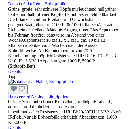
Batavia Salat Leny, Erdtopfpillen
Grüne, große, sehr schwere Köpfe mit leuchtend hellgrüner
Farbe und halb offener Kopffarbe mit bester Feldhaltbarkeit.
Die Pflanzen sind für Freiland und Gewächshaus
geeignet.Saatgutbedarf: 1100 P für 1000 PflanzenAussaat:
Lichtkeimer. freiland März bis August, unter Glas September
bis Februar, frostfrei, satzweise im Abstand von einer
WocheAuspflanzen: 10 bis 12 x 2 bis 3 cm, 10 bis 12
Pflanzen /m²Pikieren: 2 Wochen nach der Aussaat
Kulturhinweise: Ab Keimtemperatur von 20 °C
Keimhemmung möglichResistenzen: HR: BI 16, 19, 21, 23,
Nr 0; IR: LMV 1Abpackungen: 1000 P, 5000 P
(Erdtopfpillen)
Details
Tipp
Bataviasalat Naide, Erdtopfpillen
Offene Sorte mit schöner Kräuselung, mittelgroß fallend ,
aufrecht und dunkelrot, schossfest und
innenbrandsicher.Resistenzen: HR: Bl:29-39EU/ LMV:1/Nr:0
IR:Fol:1Nur als Erdtopfpille erhältlich!Abpackungen: 1.000
P, 5.000 P
Details