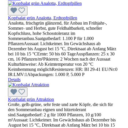
Kopfsalat grün Analotta, Erdtopfpillen
Analotta, frischgrün glänzend, für Anbau im Frühjahr-,
Sommer- und Herbst, gute Feldhaltbarkeit, schneller
Kopfschluss, hohe Schosstoleranz im
Sommeranbau.Saatgutbedarf: 1.100 P für 1.000
PflanzenAussaat: Lichtkeimer. Im Gewächshaus ab
Dezember bis August bei 15 °C, Direktsaat ab Anfang März
bei 10 bis 15 °CErnte: 50 bis 60 TageAuspflanzen: 25 x 30
cm, 16 Pflanzen/m²Pikieren: 2 Wochen nach der Aussaat
Kulturhinweise: Ab Keimtemperatur von 20 °C
Keimhemmung möglichResistenzen: HR: BI 29-41 EU/Nr:0
IR:LMV:1Abpackungen: 1.000 P, 5.000 P
Details
Kopfsalat grün Attraktion
Große, gelb-grüne, sehr feste und zarte Köpfe, die sich für
den Sommeranbau eignen und hitzetolerant
sind.Saatgutbedarf: 2 g für 1000 Pflanzen, 10 g/100
m²Aussaat: Lichtkeimer. Im Gewächshaus ab Dezember bis
August bei 15 °C, Direktsaat ab Anfang März bei 10 bis 15