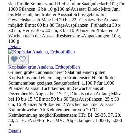
sich für die Sommer- und Herbstkultur.Saatgutbedarf: 10 g für
1000 Pflanzen, 6 bis 10 g/100 m²Aussaat: Direkt Mitte Juni
bis Mitte Juli, bei früherer Aussaat Schossgefahr. Im
Gewächshaus ab März bei 20 bis 22 °C, satzweise Aussaat
möglich.Ernte: 60 bis 80 TageAuspflanzen: Frühanbau 30 x
30 cm, Herbst 30 x 40 cm, 8 bis 10 Pflanzen/m²Pikieren: 2
Wochen nach der AussaatResistenzen: -Abpackungen: 10 g,
100 g
Details
Kopfsalat grün Analena, Erdtopfpillen
Grüner, großer, anbausicherer Salat mit einem guten
Kopfschluss und einem langen Erntefenster. Nicht für den
Sommeranbau geeignet.Saatgutbedarf: 1.100 P für 1.000
PflanzenAussaat: Lichtkeimer. Im Gewächshaus ab
Dezember bis August bei 15 °C, Direktsaat ab Anfang März
bei 10 bis 15 °CErnte: 50 bis 60 TageAuspflanzen: 25 x 30
cm, 16 Pflanzen/m²Pikieren: 2 Wochen nach der Aussaat
Kulturhinweise: Ab Keimtemperatur von 20 °C
Keimhemmung möglichResistenzen: HR: BI: 29-35, 37, 28,
40, 41 EU/Nr:0/Pb IR: LMV:1Abpackungen: 1.000 P, 5.000
P
Details