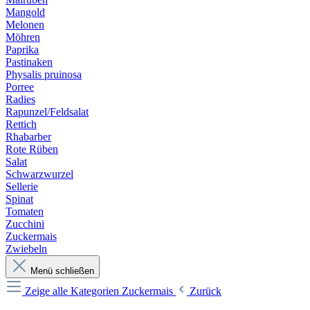
Mangold
Melonen
Möhren
Paprika
Pastinaken
Physalis pruinosa
Porree
Radies
Rapunzel/Feldsalat
Rettich
Rhabarber
Rote Rüben
Salat
Schwarzwurzel
Sellerie
Spinat
Tomaten
Zucchini
Zuckermais
Zwiebeln
Menü schließen
Zeige alle Kategorien
Zuckermais
Zurück