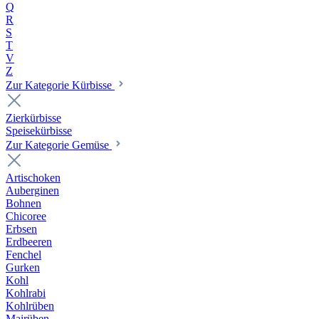
Q
R
S
T
V
Z
Zur Kategorie Kürbisse
Zierkürbisse
Speisekürbisse
Zur Kategorie Gemüse
Artischoken
Auberginen
Bohnen
Chicoree
Erbsen
Erdbeeren
Fenchel
Gurken
Kohl
Kohlrabi
Kohlrüben
Mairüben