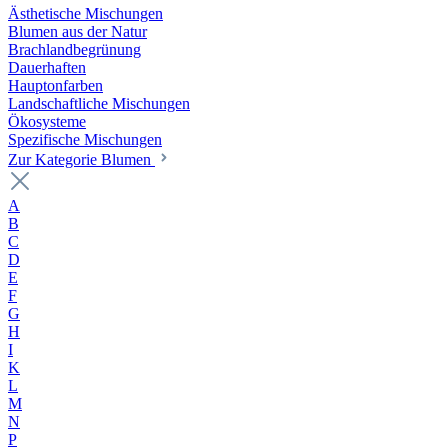
Ästhetische Mischungen
Blumen aus der Natur
Brachlandbegrünung
Dauerhaften
Hauptonfarben
Landschaftliche Mischungen
Ökosysteme
Spezifische Mischungen
Zur Kategorie Blumen
A
B
C
D
E
F
G
H
I
K
L
M
N
P