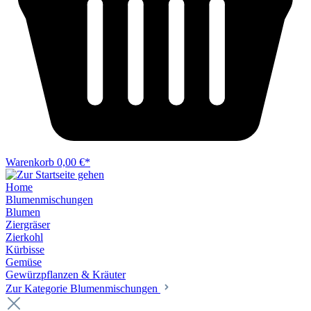
Warenkorb
0,00 €*
Home
Blumenmischungen
Blumen
Ziergräser
Zierkohl
Kürbisse
Gemüse
Gewürzpflanzen & Kräuter
Zur Kategorie Blumenmischungen