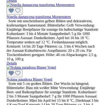
Details
Nigella damascena transforma Morgenstern
Sorte mit unscheinbaren gelben Blüten und dekorativem,
krallenartigen Samenstand. Blütenfarbe: Gelb Verwendung:
Einjährige Beetpflanze für sonnige bis halbschattige Standorte
Kulturdauer: 3 bis 4 Monate Saatgutbedarf: 5 g für 1000
Pflanzen Aussaat: Dunkelkeimer. April bei 16 bis 18 °C.
Temperatur senken auf 12 °C. Freilandaussaat möglich.
Keimzeit: 14 bis 20 Tage Pikieren: ca. 3 bis 4 Wochen nach
der Aussaat Kulturhinweis: Auspflanzen: 20 x 20 cm. Für
Trockenbinderei geeignet. Höhe: 40 cm Abpackungen: 2,5 g,
10 g, 100 g
Details
Nolana paradoxa Blauer Vogel
Sorte mit 5 cm großen Blüten. Der Wuchs ist hängend.
Blütenfarbe: Blau mit weißer Mitte Verwendung: Einjährige
Beet- und Balkonpflanze für sonnige Standorte. Kulturdauer:
2 bis 3 Monate Saatgutbedarf: 7 g für 1000 Pflanzen Aussaat:
Dunkelkeimer. März bis April bei 15 bis 8 °C, Direktsaat 3 bis
4 Korn/Topf Keimzeit: 14 bis 20 Tage Pikieren: ca. 3 bis 4