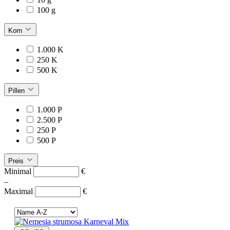
100 g
Korn
1.000 K
250 K
500 K
Pillen
1.000 P
2.500 P
250 P
500 P
Preis
Minimal
€
–
Maximal
€