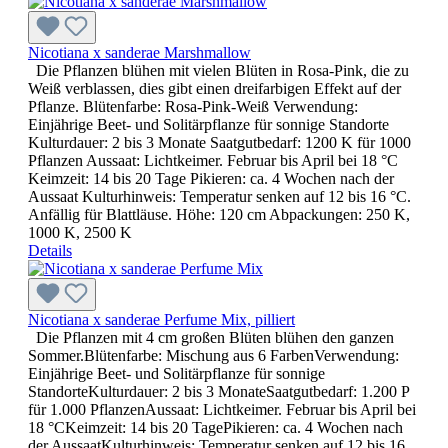
Nicotiana x sanderae Marshmallow
Die Pflanzen blühen mit vielen Blüten in Rosa-Pink, die zu
Weiß verblassen, dies gibt einen dreifarbigen Effekt auf der
Pflanze. Blütenfarbe: Rosa-Pink-Weiß Verwendung:
Einjährige Beet- und Solitärpflanze für sonnige Standorte
Kulturdauer: 2 bis 3 Monate Saatgutbedarf: 1200 K für 1000
Pflanzen Aussaat: Lichtkeimer. Februar bis April bei 18 °C
Keimzeit: 14 bis 20 Tage Pikieren: ca. 4 Wochen nach der
Aussaat Kulturhinweis: Temperatur senken auf 12 bis 16 °C.
Anfällig für Blattläuse. Höhe: 120 cm Abpackungen: 250 K,
1000 K, 2500 K
Details
Nicotiana x sanderae Perfume Mix, pilliert
Die Pflanzen mit 4 cm großen Blüten blühen den ganzen
Sommer.Blütenfarbe: Mischung aus 6 FarbenVerwendung:
Einjährige Beet- und Solitärpflanze für sonnige
StandorteKulturdauer: 2 bis 3 MonateSaatgutbedarf: 1.200 P
für 1.000 PflanzenAussaat: Lichtkeimer. Februar bis April bei
18 °CKeimzeit: 14 bis 20 TagePikieren: ca. 4 Wochen nach
der AussaatKulturhinweis: Temperatur senken auf 12 bis 16