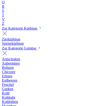
Q
R
S
T
V
Z
Zur Kategorie Kürbisse
Zierkürbisse
Speisekürbisse
Zur Kategorie Gemüse
Artischoken
Auberginen
Bohnen
Chicoree
Erbsen
Erdbeeren
Fenchel
Gurken
Kohl
Kohlrabi
Kohlrüben
Mairüben