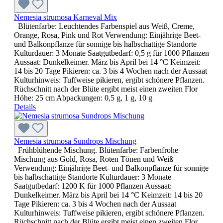
Nemesia strumosa Karneval Mix
Blütenfarbe: Leuchtendes Farbenspiel aus Weiß, Creme,
Orange, Rosa, Pink und Rot Verwendung: Einjährige Beet-
und Balkonpflanze für sonnige bis halbschattige Standorte
Kulturdauer: 3 Monate Saatgutbedarf: 0,5 g für 1000 Pflanzen
Aussaat: Dunkelkeimer. März bis April bei 14 °C Keimzeit:
14 bis 20 Tage Pikieren: ca. 3 bis 4 Wochen nach der Aussaat
Kulturhinweis: Tuffweise pikieren, ergibt schönere Pflanzen.
Rüchschnitt nach der Blüte ergibt meist einen zweiten Flor
Höhe: 25 cm Abpackungen: 0,5 g, 1 g, 10 g
Details
Nemesia strumosa Sundrops Mischung
Frühblühende Mischung. Blütenfarbe: Farbenfrohe
Mischung aus Gold, Rosa, Roten Tönen und Weiß
Verwendung: Einjährige Beet- und Balkonpflanze für sonnige
bis halbschattige Standorte Kulturdauer: 3 Monate
Saatgutbedarf: 1200 K für 1000 Pflanzen Aussaat:
Dunkelkeimer. März bis April bei 14 °C Keimzeit: 14 bis 20
Tage Pikieren: ca. 3 bis 4 Wochen nach der Aussaat
Kulturhinweis: Tuffweise pikieren, ergibt schönere Pflanzen.
Rüchschnitt nach der Blüte ergibt meist einen zweiten Flor