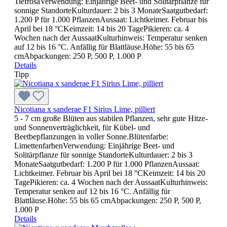
TiefrosaVerwendung: Einjährige Beet- und Solitärpflanze für
sonnige StandorteKulturdauer: 2 bis 3 MonateSaatgutbedarf:
1.200 P für 1.000 PflanzenAussaat: Lichtkeimer. Februar bis
April bei 18 °CKeimzeit: 14 bis 20 TagePikieren: ca. 4
Wochen nach der AussaatKulturhinweis: Temperatur senken
auf 12 bis 16 °C. Anfällig für Blattläuse.Höhe: 55 bis 65
cmAbpackungen: 250 P, 500 P, 1.000 P
Details
Tipp
Nicotiana x sanderae F1 Sirius Lime, pilliert
5 - 7 cm große Blüten aus stabilen Pflanzen, sehr gute Hitze-
und Sonnenverträglichkeit, für Kübel- und
Beetbepflanzungen in voller Sonne.Blütenfarbe:
LimettenfarbenVerwendung: Einjährige Beet- und
Solitärpflanze für sonnige StandorteKulturdauer: 2 bis 3
MonateSaatgutbedarf: 1.200 P für 1.000 PflanzenAussaat:
Lichtkeimer. Februar bis April bei 18 °CKeimzeit: 14 bis 20
TagePikieren: ca. 4 Wochen nach der AussaatKulturhinweis:
Temperatur senken auf 12 bis 16 °C. Anfällig für
Blattläuse.Höhe: 55 bis 65 cmAbpackungen: 250 P, 500 P,
1.000 P
Details