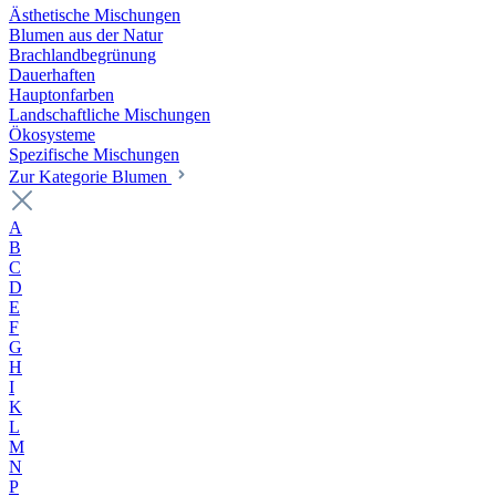
Ästhetische Mischungen
Blumen aus der Natur
Brachlandbegrünung
Dauerhaften
Hauptonfarben
Landschaftliche Mischungen
Ökosysteme
Spezifische Mischungen
Zur Kategorie Blumen
A
B
C
D
E
F
G
H
I
K
L
M
N
P