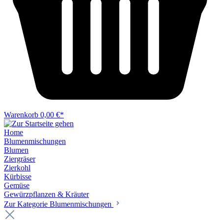
Warenkorb
0,00 €*
Home
Blumenmischungen
Blumen
Ziergräser
Zierkohl
Kürbisse
Gemüse
Gewürzpflanzen & Kräuter
Zur Kategorie Blumenmischungen