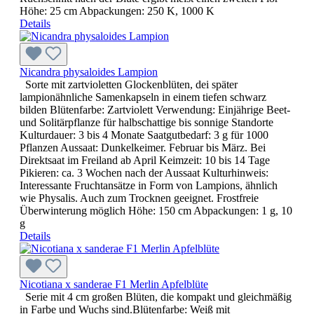
Höhe: 25 cm Abpackungen: 250 K, 1000 K
Details
Nicandra physaloides Lampion
Sorte mit zartvioletten Glockenblüten, dei später
lampionähnliche Samenkapseln in einem tiefen schwarz
bilden Blütenfarbe: Zartviolett Verwendung: Einjährige Beet-
und Solitärpflanze für halbschattige bis sonnige Standorte
Kulturdauer: 3 bis 4 Monate Saatgutbedarf: 3 g für 1000
Pflanzen Aussaat: Dunkelkeimer. Februar bis März. Bei
Direktsaat im Freiland ab April Keimzeit: 10 bis 14 Tage
Pikieren: ca. 3 Wochen nach der Aussaat Kulturhinweis:
Interessante Fruchtansätze in Form von Lampions, ähnlich
wie Physalis. Auch zum Trocknen geeignet. Frostfreie
Überwinterung möglich Höhe: 150 cm Abpackungen: 1 g, 10
g
Details
Nicotiana x sanderae F1 Merlin Apfelblüte
Serie mit 4 cm großen Blüten, die kompakt und gleichmäßig
in Farbe und Wuchs sind.Blütenfarbe: Weiß mit