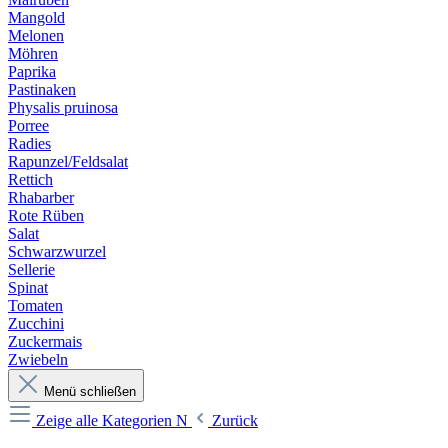
Mangold
Melonen
Möhren
Paprika
Pastinaken
Physalis pruinosa
Porree
Radies
Rapunzel/Feldsalat
Rettich
Rhabarber
Rote Rüben
Salat
Schwarzwurzel
Sellerie
Spinat
Tomaten
Zucchini
Zuckermais
Zwiebeln
Menü schließen
Zeige alle Kategorien
N
Zurück