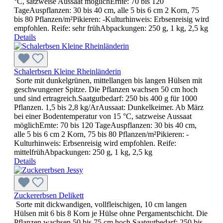
°C, satzweise Aussaat möglichErnte: 70 bis 120
TageAuspflanzen: 30 bis 40 cm, alle 5 bis 6 cm 2 Korn, 75
bis 80 Pflanzen/m²Pikieren: -Kulturhinweis: Erbsenreisig wird
empfohlen. Reife: sehr frühAbpackungen: 250 g, 1 kg, 2,5 kg
Details
Schalerbsen Kleine Rheinländerin
Sorte mit dunkelgrünen, mittellangen bis langen Hülsen mit
geschwungener Spitze. Die Pflanzen wachsen 50 cm hoch
und sind ertragreich.Saatgutbedarf: 250 bis 400 g für 1000
Pflanzen. 1,5 bis 2,8 kg/ArAussaat: Dunkelkeimer. Ab März
bei einer Bodentemperatur von 15 °C, satzweise Aussaat
möglichErnte: 70 bis 120 TageAuspflanzen: 30 bis 40 cm,
alle 5 bis 6 cm 2 Korn, 75 bis 80 Pflanzen/m²Pikieren: -
Kulturhinweis: Erbsenreisig wird empfohlen. Reife:
mittelfrühAbpackungen: 250 g, 1 kg, 2,5 kg
Details
Zuckererbsen Delikett
Sorte mit dickwandigen, vollfleischigen, 10 cm langen
Hülsen mit 6 bis 8 Korn je Hülse ohne Pergamentschicht. Die
Pflanzen wachsen 50 bis 75 cm hoch.Saatgutbedarf: 250 bis