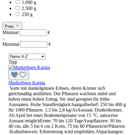
1.000 g
2.500 g
250 g
Preis
Minimal
€
–
Maximal
€
Tipp
Markerbsen Karina
Sorte mit dunkelgrünen Erbsen, deren Körner sich
gleichmäßig ausfärben. Die Pflanzen wachsen stabil und
haben einen hohen Ertrag. Sie sind geeignet für frühe
Aussaaten. Hohe Standfestigkeit.Saatgutbedarf: 250 bis 400 g
für 1000 Pflanzen. 1,5 bis 2,8 kg/ArAussaat: Dunkelkeimer.
Ab April bei einer Bodentemperatur von 15 °C, satzweise
Aussaat möglichErnte: 70 bis 120 TageAuspflanzen: 30 bis
40 cm, alle 5 bis 6 cm 2 Korn, 75 bis 80 Pflanzen/m²Pikieren:
-Kulturhinweis: Erbsenreisig wird empfohlen.Abpackungen: