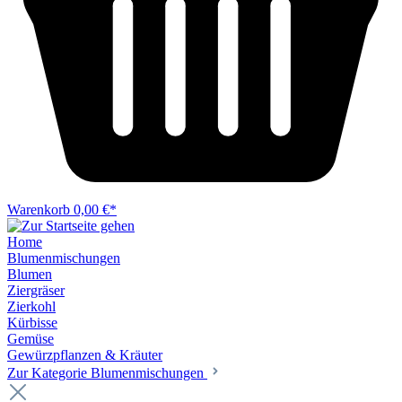
Warenkorb
0,00 €*
Home
Blumenmischungen
Blumen
Ziergräser
Zierkohl
Kürbisse
Gemüse
Gewürzpflanzen & Kräuter
Zur Kategorie Blumenmischungen