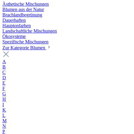
Ästhetische Mischungen
Blumen aus der Natur
Brachlandbegrünung
Dauerhaften
Hauptonfarben
Landschaftliche Mischungen
Ökosysteme
Spezifische Mischungen
Zur Kategorie Blumen
A
B
C
D
E
F
G
H
I
K
L
M
N
P