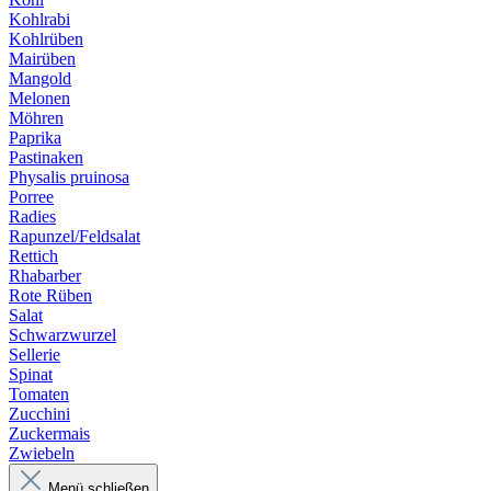
Kohlrabi
Kohlrüben
Mairüben
Mangold
Melonen
Möhren
Paprika
Pastinaken
Physalis pruinosa
Porree
Radies
Rapunzel/Feldsalat
Rettich
Rhabarber
Rote Rüben
Salat
Schwarzwurzel
Sellerie
Spinat
Tomaten
Zucchini
Zuckermais
Zwiebeln
Menü schließen