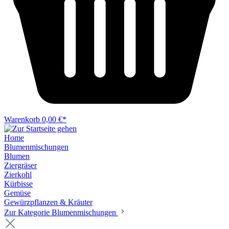
Warenkorb
0,00 €*
Home
Blumenmischungen
Blumen
Ziergräser
Zierkohl
Kürbisse
Gemüse
Gewürzpflanzen & Kräuter
Zur Kategorie Blumenmischungen