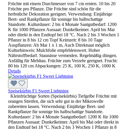
Früchte mit einem Durchmesser von 7 cm ernten. 10 bis 20
Früchte pro Pflanze. Die Früchte sind schön für die
herbstliche Dekoration geeignet. Verwendung: Einjährige
Beet- und Rankpflanze für sonnige bis halbschattige
Standorte. Kulturdauer: 2 bis 4 Monate Saatgutbedarf: 1200
K für 1000 Pflanzen Aussaat: Dunkelkeimer. April bis Mai
oder direkt in den Endtopf bei 18 °C. Nach 2 bis 3 Wochen 1
Pflanze in 8 bis 12 cm Topf Keimzeit: 8 bis 10 Tage
Auspflanzen: Ab Mai 1 x 1 m, Auch Direktsaat möglich
Kulturhinweis: Mulchfolie empfehlenswert. Hoher
Nährstoffbedarf. Staunässe vermeiden. Regelmäßig düngen.
Anfällig für Mehltau. Früchte zum Verzehr geeignet. Frucht:
80 bis 120 cm Abpackungen: 25 K, 100 K, 250 K, 1000 K
Details
Speisekürbis F1 Sweet Lightning
Kleinfrüchtige Sorten (Speisekürbis) Tiefgelbe Früchte mit
orangen Streifen, die sich sehr gut in der Mikrowelle
zubereiten lassen. Verwendung: Einjährige Beet- und
Rankpflanze für sonnige bis halbschattige Standorte.
Kulturdauer: 2 bis 4 Monate Saatgutbedarf: 1200 K für 1000
Pflanzen Aussaat: Dunkelkeimer. April bis Mai oder direkt in
den Endtopf bei 18 °C. Nach 2 bis 3 Wochen 1 Pflanze in 8