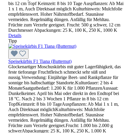
bis 12 cm Topf Keimzeit: 8 bis 10 Tage Auspflanzen: Ab Mai
1 x 1 m, Auch Direktsaat möglich Kulturhinweis: Mulchfolie
empfehlenswert. Hoher Nährstoffbedarf. Staunässe
vermeiden. Regelmäßig düngen. Anfällig für Mehltau.
Früchte zum Verzehr geeignet. Frucht: 500 g schwer, 12 cm
Durchmesser Abpackungen: 25 K, 100 K, 250 K, 1000 K
Details
Tipp
Speisekürbis F1 Tiana (Butternut)
Glockenartiger Moschuskürbis mit guter Lagerfähigkeit, das
feste tieforange Fruchtfleisch schmeckt sehr süß und
nussig.Verwendung: Einjährige Beet- und Rankpflanze für
sonnige bis halbschattige Standorte.Kulturdauer: 2 bis 4
MonateSaatgutbedarf: 1.200 K für 1.000 PflanzenAussaat:
Dunkelkeimer. April bis Mai oder direkt in den Endtopf bei
18 °C. Nach 2 bis 3 Wochen 1 Pflanze in 8 bis 12 cm
TopfKeimzeit: 8 bis 10 TageAuspflanzen: Ab Mai 1 x 1 m,
Auch Direktsaat möglichKulturhinweis: Mulchfolie
empfehlenswert. Hoher Nährstoffbedarf. Staunässe
vermeiden. Regelmäßig düngen. Anfällig für Mehltau.
Früchte zum Verzehr geeignet.Frucht: 1.000 bis 2.000 g
schwerAbpackungen: 25 K, 100 K, 250 K, 1.000 K