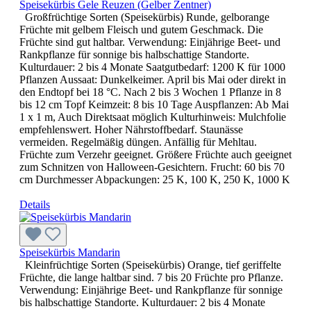
Speisekürbis Gele Reuzen (Gelber Zentner)
Großfrüchtige Sorten (Speisekürbis) Runde, gelborange
Früchte mit gelbem Fleisch und gutem Geschmack. Die
Früchte sind gut haltbar. Verwendung: Einjährige Beet- und
Rankpflanze für sonnige bis halbschattige Standorte.
Kulturdauer: 2 bis 4 Monate Saatgutbedarf: 1200 K für 1000
Pflanzen Aussaat: Dunkelkeimer. April bis Mai oder direkt in
den Endtopf bei 18 °C. Nach 2 bis 3 Wochen 1 Pflanze in 8
bis 12 cm Topf Keimzeit: 8 bis 10 Tage Auspflanzen: Ab Mai
1 x 1 m, Auch Direktsaat möglich Kulturhinweis: Mulchfolie
empfehlenswert. Hoher Nährstoffbedarf. Staunässe
vermeiden. Regelmäßig düngen. Anfällig für Mehltau.
Früchte zum Verzehr geeignet. Größere Früchte auch geeignet
zum Schnitzen von Halloween-Gesichtern. Frucht: 60 bis 70
cm Durchmesser Abpackungen: 25 K, 100 K, 250 K, 1000 K
Details
Speisekürbis Mandarin
Kleinfrüchtige Sorten (Speisekürbis) Orange, tief geriffelte
Früchte, die lange haltbar sind. 7 bis 20 Früchte pro Pflanze.
Verwendung: Einjährige Beet- und Rankpflanze für sonnige
bis halbschattige Standorte. Kulturdauer: 2 bis 4 Monate