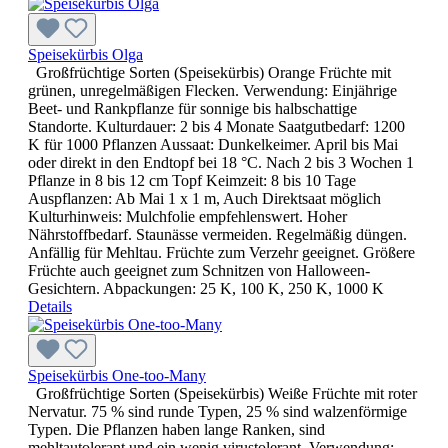
Speisekürbis Olga
Großfrüchtige Sorten (Speisekürbis) Orange Früchte mit
grünen, unregelmäßigen Flecken. Verwendung: Einjährige
Beet- und Rankpflanze für sonnige bis halbschattige
Standorte. Kulturdauer: 2 bis 4 Monate Saatgutbedarf: 1200
K für 1000 Pflanzen Aussaat: Dunkelkeimer. April bis Mai
oder direkt in den Endtopf bei 18 °C. Nach 2 bis 3 Wochen 1
Pflanze in 8 bis 12 cm Topf Keimzeit: 8 bis 10 Tage
Auspflanzen: Ab Mai 1 x 1 m, Auch Direktsaat möglich
Kulturhinweis: Mulchfolie empfehlenswert. Hoher
Nährstoffbedarf. Staunässe vermeiden. Regelmäßig düngen.
Anfällig für Mehltau. Früchte zum Verzehr geeignet. Größere
Früchte auch geeignet zum Schnitzen von Halloween-
Gesichtern. Abpackungen: 25 K, 100 K, 250 K, 1000 K
Details
Speisekürbis One-too-Many
Großfrüchtige Sorten (Speisekürbis) Weiße Früchte mit roter
Nervatur. 75 % sind runde Typen, 25 % sind walzenförmige
Typen. Die Pflanzen haben lange Ranken, sind
mehltautolerant und ein wenig virustolerant. Verwendung: