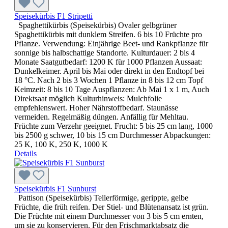
Speisekürbis F1 Stripetti
Spaghettikürbis (Speisekürbis) Ovaler gelbgrüner
Spaghettikürbis mit dunklem Streifen. 6 bis 10 Früchte pro
Pflanze. Verwendung: Einjährige Beet- und Rankpflanze für
sonnige bis halbschattige Standorte. Kulturdauer: 2 bis 4
Monate Saatgutbedarf: 1200 K für 1000 Pflanzen Aussaat:
Dunkelkeimer. April bis Mai oder direkt in den Endtopf bei
18 °C. Nach 2 bis 3 Wochen 1 Pflanze in 8 bis 12 cm Topf
Keimzeit: 8 bis 10 Tage Auspflanzen: Ab Mai 1 x 1 m, Auch
Direktsaat möglich Kulturhinweis: Mulchfolie
empfehlenswert. Hoher Nährstoffbedarf. Staunässe
vermeiden. Regelmäßig düngen. Anfällig für Mehltau.
Früchte zum Verzehr geeignet. Frucht: 5 bis 25 cm lang, 1000
bis 2500 g schwer, 10 bis 15 cm Durchmesser Abpackungen:
25 K, 100 K, 250 K, 1000 K
Details
Speisekürbis F1 Sunburst
Pattison (Speisekürbis) Tellerförmige, gerippte, gelbe
Früchte, die früh reifen. Der Stiel- und Blütenansatz ist grün.
Die Früchte mit einem Durchmesser von 3 bis 5 cm ernten,
um sie zu konservieren. Für den Frischmarktabsatz die