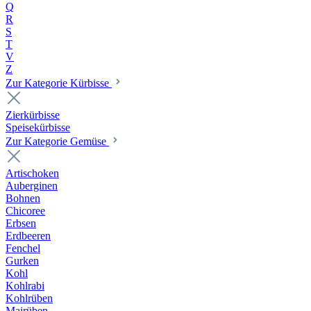
Q
R
S
T
V
Z
Zur Kategorie Kürbisse
Zierkürbisse
Speisekürbisse
Zur Kategorie Gemüse
Artischoken
Auberginen
Bohnen
Chicoree
Erbsen
Erdbeeren
Fenchel
Gurken
Kohl
Kohlrabi
Kohlrüben
Mairüben