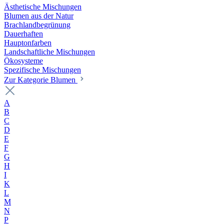
Ästhetische Mischungen
Blumen aus der Natur
Brachlandbegrünung
Dauerhaften
Hauptonfarben
Landschaftliche Mischungen
Ökosysteme
Spezifische Mischungen
Zur Kategorie Blumen
A
B
C
D
E
F
G
H
I
K
L
M
N
P