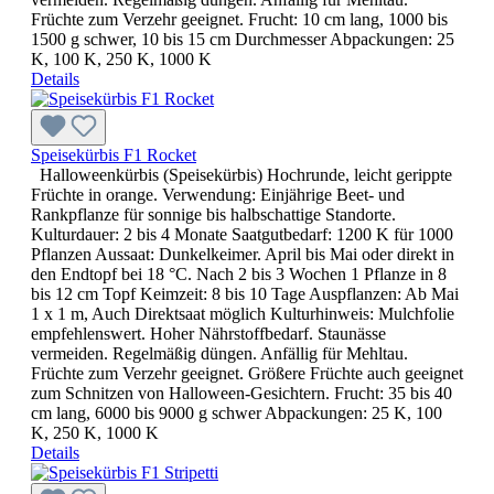
Früchte zum Verzehr geeignet. Frucht: 10 cm lang, 1000 bis
1500 g schwer, 10 bis 15 cm Durchmesser Abpackungen: 25
K, 100 K, 250 K, 1000 K
Details
Speisekürbis F1 Rocket
Halloweenkürbis (Speisekürbis) Hochrunde, leicht gerippte
Früchte in orange. Verwendung: Einjährige Beet- und
Rankpflanze für sonnige bis halbschattige Standorte.
Kulturdauer: 2 bis 4 Monate Saatgutbedarf: 1200 K für 1000
Pflanzen Aussaat: Dunkelkeimer. April bis Mai oder direkt in
den Endtopf bei 18 °C. Nach 2 bis 3 Wochen 1 Pflanze in 8
bis 12 cm Topf Keimzeit: 8 bis 10 Tage Auspflanzen: Ab Mai
1 x 1 m, Auch Direktsaat möglich Kulturhinweis: Mulchfolie
empfehlenswert. Hoher Nährstoffbedarf. Staunässe
vermeiden. Regelmäßig düngen. Anfällig für Mehltau.
Früchte zum Verzehr geeignet. Größere Früchte auch geeignet
zum Schnitzen von Halloween-Gesichtern. Frucht: 35 bis 40
cm lang, 6000 bis 9000 g schwer Abpackungen: 25 K, 100
K, 250 K, 1000 K
Details