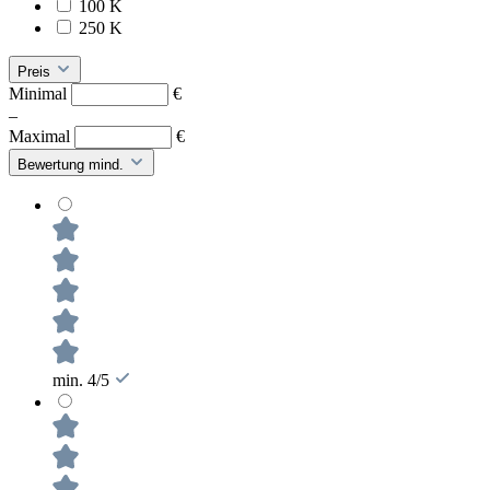
100 K
250 K
Preis
Minimal
€
–
Maximal
€
Bewertung mind.
min. 4/5