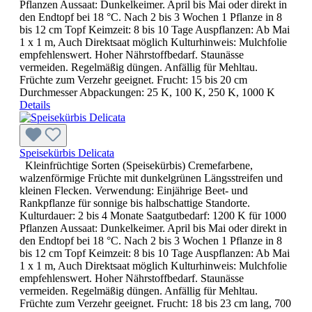
Pflanzen Aussaat: Dunkelkeimer. April bis Mai oder direkt in
den Endtopf bei 18 °C. Nach 2 bis 3 Wochen 1 Pflanze in 8
bis 12 cm Topf Keimzeit: 8 bis 10 Tage Auspflanzen: Ab Mai
1 x 1 m, Auch Direktsaat möglich Kulturhinweis: Mulchfolie
empfehlenswert. Hoher Nährstoffbedarf. Staunässe
vermeiden. Regelmäßig düngen. Anfällig für Mehltau.
Früchte zum Verzehr geeignet. Frucht: 15 bis 20 cm
Durchmesser Abpackungen: 25 K, 100 K, 250 K, 1000 K
Details
Speisekürbis Delicata
Kleinfrüchtige Sorten (Speisekürbis) Cremefarbene,
walzenförmige Früchte mit dunkelgrünen Längsstreifen und
kleinen Flecken. Verwendung: Einjährige Beet- und
Rankpflanze für sonnige bis halbschattige Standorte.
Kulturdauer: 2 bis 4 Monate Saatgutbedarf: 1200 K für 1000
Pflanzen Aussaat: Dunkelkeimer. April bis Mai oder direkt in
den Endtopf bei 18 °C. Nach 2 bis 3 Wochen 1 Pflanze in 8
bis 12 cm Topf Keimzeit: 8 bis 10 Tage Auspflanzen: Ab Mai
1 x 1 m, Auch Direktsaat möglich Kulturhinweis: Mulchfolie
empfehlenswert. Hoher Nährstoffbedarf. Staunässe
vermeiden. Regelmäßig düngen. Anfällig für Mehltau.
Früchte zum Verzehr geeignet. Frucht: 18 bis 23 cm lang, 700