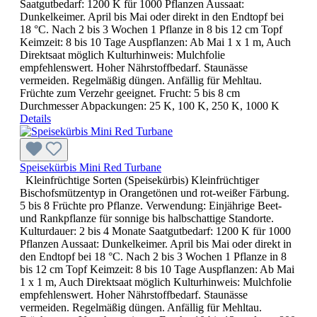
Saatgutbedarf: 1200 K für 1000 Pflanzen Aussaat:
Dunkelkeimer. April bis Mai oder direkt in den Endtopf bei
18 °C. Nach 2 bis 3 Wochen 1 Pflanze in 8 bis 12 cm Topf
Keimzeit: 8 bis 10 Tage Auspflanzen: Ab Mai 1 x 1 m, Auch
Direktsaat möglich Kulturhinweis: Mulchfolie
empfehlenswert. Hoher Nährstoffbedarf. Staunässe
vermeiden. Regelmäßig düngen. Anfällig für Mehltau.
Früchte zum Verzehr geeignet. Frucht: 5 bis 8 cm
Durchmesser Abpackungen: 25 K, 100 K, 250 K, 1000 K
Details
Speisekürbis Mini Red Turbane
Kleinfrüchtige Sorten (Speisekürbis) Kleinfrüchtiger
Bischofsmützentyp in Orangetönen und rot-weißer Färbung.
5 bis 8 Früchte pro Pflanze. Verwendung: Einjährige Beet-
und Rankpflanze für sonnige bis halbschattige Standorte.
Kulturdauer: 2 bis 4 Monate Saatgutbedarf: 1200 K für 1000
Pflanzen Aussaat: Dunkelkeimer. April bis Mai oder direkt in
den Endtopf bei 18 °C. Nach 2 bis 3 Wochen 1 Pflanze in 8
bis 12 cm Topf Keimzeit: 8 bis 10 Tage Auspflanzen: Ab Mai
1 x 1 m, Auch Direktsaat möglich Kulturhinweis: Mulchfolie
empfehlenswert. Hoher Nährstoffbedarf. Staunässe
vermeiden. Regelmäßig düngen. Anfällig für Mehltau.