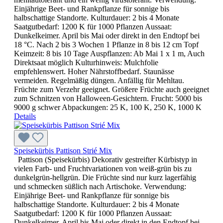
Einjährige Beet- und Rankpflanze für sonnige bis
halbschattige Standorte. Kulturdauer: 2 bis 4 Monate
Saatgutbedarf: 1200 K für 1000 Pflanzen Aussaat:
Dunkelkeimer. April bis Mai oder direkt in den Endtopf bei
18 °C. Nach 2 bis 3 Wochen 1 Pflanze in 8 bis 12 cm Topf
Keimzeit: 8 bis 10 Tage Auspflanzen: Ab Mai 1 x 1 m, Auch
Direktsaat möglich Kulturhinweis: Mulchfolie
empfehlenswert. Hoher Nährstoffbedarf. Staunässe
vermeiden. Regelmäßig düngen. Anfällig für Mehltau.
Früchte zum Verzehr geeignet. Größere Früchte auch geeignet
zum Schnitzen von Halloween-Gesichtern. Frucht: 5000 bis
9000 g schwer Abpackungen: 25 K, 100 K, 250 K, 1000 K
Details
Speisekürbis Pattison Strié Mix
Pattison (Speisekürbis) Dekorativ gestreifter Kürbistyp in
vielen Farb- und Fruchtvariationen von weiß-grün bis zu
dunkelgrün-hellgrün. Die Früchte sind nur kurz lagerfähig
und schmecken süßlich nach Artischoke. Verwendung:
Einjährige Beet- und Rankpflanze für sonnige bis
halbschattige Standorte. Kulturdauer: 2 bis 4 Monate
Saatgutbedarf: 1200 K für 1000 Pflanzen Aussaat:
Dunkelkeimer. April bis Mai oder direkt in den Endtopf bei