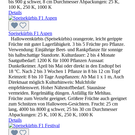
bis 900 g schwer, 8 cm Durchmesser Abpackungen: 25 K,
100 K, 250 K, 1000 K
Details
Speisekürbis F1 Aspen
Halloweenkürbis (Speisekürbis) orangerote, leicht gerippte
Früchte mit guter Lagerfähigkeit. 3 bis 5 Früchte pro Pflanze.
Verwendung: Einjährige Beet- und Rankpflanze für sonnige
bis halbschattige Standorte. Kulturdauer: 2 bis 4 Monate
Saatgutbedarf: 1200 K für 1000 Pflanzen Aussaat:
Dunkelkeimer. April bis Mai oder direkt in den Endtopf bei
18 °C. Nach 2 bis 3 Wochen 1 Pflanze in 8 bis 12 cm Topf
Keimzeit: 8 bis 10 Tage Auspflanzen: Ab Mai 1 x 1 m, Auch
Direktsaat möglich Kulturhinweis: Mulchfolie
empfehlenswert. Hoher Nährstoffbedarf. Staunässe
vermeiden. Regelmäßig düngen. Anfällig für Mehltau.
Früchte zum Verzehr geeignet. Größere Früchte auch geeignet
zum Schnitzen von Halloween-Gesichtern. Frucht: 25 cm
lang, 4000 bis 8000 g schwer, 25 bis 30 cm Durchmesser
Abpackungen: 25 K, 100 K, 250 K, 1000 K
Details