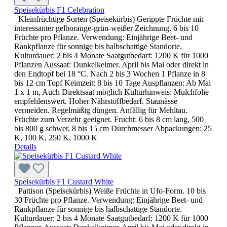
Speisekürbis F1 Celebration
Kleinfrüchtige Sorten (Speisekürbis) Gerippte Früchte mit
interessanter gelborange-grün-weißer Zeichnung. 6 bis 10
Früchte pro Pflanze. Verwendung: Einjährige Beet- und
Rankpflanze für sonnige bis halbschattige Standorte.
Kulturdauer: 2 bis 4 Monate Saatgutbedarf: 1200 K für 1000
Pflanzen Aussaat: Dunkelkeimer. April bis Mai oder direkt in
den Endtopf bei 18 °C. Nach 2 bis 3 Wochen 1 Pflanze in 8
bis 12 cm Topf Keimzeit: 8 bis 10 Tage Auspflanzen: Ab Mai
1 x 1 m, Auch Direktsaat möglich Kulturhinweis: Mulchfolie
empfehlenswert. Hoher Nährstoffbedarf. Staunässe
vermeiden. Regelmäßig düngen. Anfällig für Mehltau.
Früchte zum Verzehr geeignet. Frucht: 6 bis 8 cm lang, 500
bis 800 g schwer, 8 bis 15 cm Durchmesser Abpackungen: 25
K, 100 K, 250 K, 1000 K
Details
Speisekürbis F1 Custard White
Pattison (Speisekürbis) Weiße Früchte in Ufo-Form. 10 bis
30 Früchte pro Pflanze. Verwendung: Einjährige Beet- und
Rankpflanze für sonnige bis halbschattige Standorte.
Kulturdauer: 2 bis 4 Monate Saatgutbedarf: 1200 K für 1000