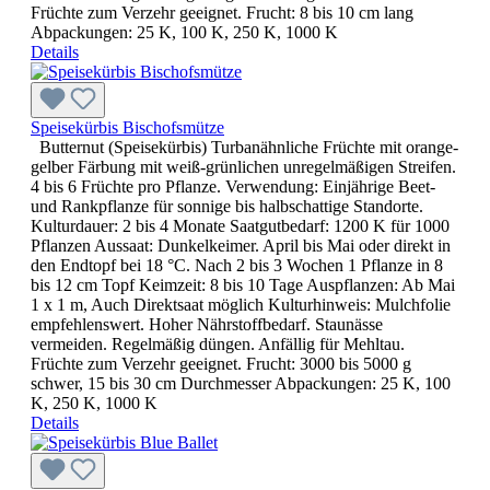
Früchte zum Verzehr geeignet. Frucht: 8 bis 10 cm lang
Abpackungen: 25 K, 100 K, 250 K, 1000 K
Details
Speisekürbis Bischofsmütze
Butternut (Speisekürbis) Turbanähnliche Früchte mit orange-
gelber Färbung mit weiß-grünlichen unregelmäßigen Streifen.
4 bis 6 Früchte pro Pflanze. Verwendung: Einjährige Beet-
und Rankpflanze für sonnige bis halbschattige Standorte.
Kulturdauer: 2 bis 4 Monate Saatgutbedarf: 1200 K für 1000
Pflanzen Aussaat: Dunkelkeimer. April bis Mai oder direkt in
den Endtopf bei 18 °C. Nach 2 bis 3 Wochen 1 Pflanze in 8
bis 12 cm Topf Keimzeit: 8 bis 10 Tage Auspflanzen: Ab Mai
1 x 1 m, Auch Direktsaat möglich Kulturhinweis: Mulchfolie
empfehlenswert. Hoher Nährstoffbedarf. Staunässe
vermeiden. Regelmäßig düngen. Anfällig für Mehltau.
Früchte zum Verzehr geeignet. Frucht: 3000 bis 5000 g
schwer, 15 bis 30 cm Durchmesser Abpackungen: 25 K, 100
K, 250 K, 1000 K
Details