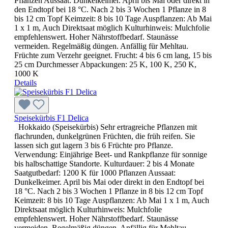
Pflanzen Aussaat: Dunkelkeimer. April bis Mai oder direkt in
den Endtopf bei 18 °C. Nach 2 bis 3 Wochen 1 Pflanze in 8
bis 12 cm Topf Keimzeit: 8 bis 10 Tage Auspflanzen: Ab Mai
1 x 1 m, Auch Direktsaat möglich Kulturhinweis: Mulchfolie
empfehlenswert. Hoher Nährstoffbedarf. Staunässe
vermeiden. Regelmäßig düngen. Anfällig für Mehltau.
Früchte zum Verzehr geeignet. Frucht: 4 bis 6 cm lang, 15 bis
25 cm Durchmesser Abpackungen: 25 K, 100 K, 250 K,
1000 K
Details
Speisekürbis F1 Delica
Hokkaido (Speisekürbis) Sehr ertragreiche Pflanzen mit
flachrunden, dunkelgrünen Früchten, die früh reifen. Sie
lassen sich gut lagern 3 bis 6 Früchte pro Pflanze.
Verwendung: Einjährige Beet- und Rankpflanze für sonnige
bis halbschattige Standorte. Kulturdauer: 2 bis 4 Monate
Saatgutbedarf: 1200 K für 1000 Pflanzen Aussaat:
Dunkelkeimer. April bis Mai oder direkt in den Endtopf bei
18 °C. Nach 2 bis 3 Wochen 1 Pflanze in 8 bis 12 cm Topf
Keimzeit: 8 bis 10 Tage Auspflanzen: Ab Mai 1 x 1 m, Auch
Direktsaat möglich Kulturhinweis: Mulchfolie
empfehlenswert. Hoher Nährstoffbedarf. Staunässe
vermeiden. Regelmäßig düngen. Anfällig für Mehltau.