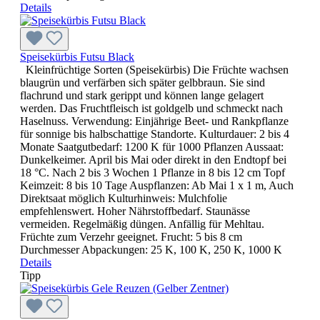
Details
Speisekürbis Futsu Black
Kleinfrüchtige Sorten (Speisekürbis) Die Früchte wachsen
blaugrün und verfärben sich später gelbbraun. Sie sind
flachrund und stark gerippt und können lange gelagert
werden. Das Fruchtfleisch ist goldgelb und schmeckt nach
Haselnuss. Verwendung: Einjährige Beet- und Rankpflanze
für sonnige bis halbschattige Standorte. Kulturdauer: 2 bis 4
Monate Saatgutbedarf: 1200 K für 1000 Pflanzen Aussaat:
Dunkelkeimer. April bis Mai oder direkt in den Endtopf bei
18 °C. Nach 2 bis 3 Wochen 1 Pflanze in 8 bis 12 cm Topf
Keimzeit: 8 bis 10 Tage Auspflanzen: Ab Mai 1 x 1 m, Auch
Direktsaat möglich Kulturhinweis: Mulchfolie
empfehlenswert. Hoher Nährstoffbedarf. Staunässe
vermeiden. Regelmäßig düngen. Anfällig für Mehltau.
Früchte zum Verzehr geeignet. Frucht: 5 bis 8 cm
Durchmesser Abpackungen: 25 K, 100 K, 250 K, 1000 K
Details
Tipp