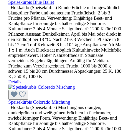
Speisekürbis Blue Ballet
Hokkaido (Speisekürbis) Runde Früchte mit ungewöhnlich
blaugrüner Farbe und orangenem Fruchtfleisch. 2 bis 3
Früchte pro Pflanze. Verwendung: Einjährige Beet- und
Rankpflanze für sonnige bis halbschattige Standorte.
Kulturdauer: 2 bis 4 Monate Saatgutbedarf: 1200 K für 1000
Pflanzen Aussaat: Dunkelkeimer. April bis Mai oder direkt in
den Endtopf bei 18 °C. Nach 2 bis 3 Wochen 1 Pflanze in 8
bis 12 cm Topf Keimzeit: 8 bis 10 Tage Auspflanzen: Ab Mai
1 x 1 m, Auch Direktsaat möglich Kulturhinweis: Mulchfolie
empfehlenswert. Hoher Nährstoffbedarf. Staunässe
vermeiden. Regelmäßig düngen. Anfällig für Mehltau.
Früchte zum Verzehr geeignet. Frucht: 1000 bis 2000 g
schwer, 15 bis 20 cm Durchmesser Abpackungen: 25 K, 100
K, 250 K, 1000 K
Details
Speisekürbis Colorado Mischung
Hokkaido (Speisekürbis) Mischung aus orangen,
dunkelgrünen und weißgrünen Früchten in flachrunder,
zwiebelförmiger Form. Verwendung: Einjährige Beet- und
Rankpflanze für sonnige bis halbschattige Standorte.
Kulturdauer: 2 bis 4 Monate Saatgutbedarf: 1200 K für 1000