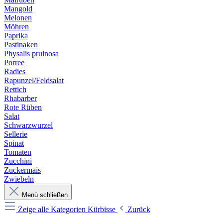
Mangold
Melonen
Möhren
Paprika
Pastinaken
Physalis pruinosa
Porree
Radies
Rapunzel/Feldsalat
Rettich
Rhabarber
Rote Rüben
Salat
Schwarzwurzel
Sellerie
Spinat
Tomaten
Zucchini
Zuckermais
Zwiebeln
Menü schließen
Zeige alle Kategorien
Kürbisse
Zurück