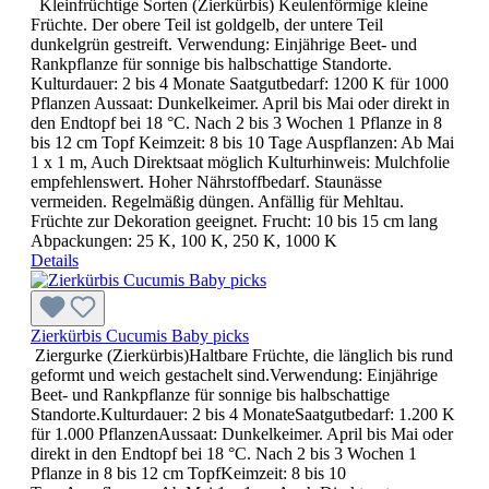
Kleinfrüchtige Sorten (Zierkürbis) Keulenförmige kleine
Früchte. Der obere Teil ist goldgelb, der untere Teil
dunkelgrün gestreift. Verwendung: Einjährige Beet- und
Rankpflanze für sonnige bis halbschattige Standorte.
Kulturdauer: 2 bis 4 Monate Saatgutbedarf: 1200 K für 1000
Pflanzen Aussaat: Dunkelkeimer. April bis Mai oder direkt in
den Endtopf bei 18 °C. Nach 2 bis 3 Wochen 1 Pflanze in 8
bis 12 cm Topf Keimzeit: 8 bis 10 Tage Auspflanzen: Ab Mai
1 x 1 m, Auch Direktsaat möglich Kulturhinweis: Mulchfolie
empfehlenswert. Hoher Nährstoffbedarf. Staunässe
vermeiden. Regelmäßig düngen. Anfällig für Mehltau.
Früchte zur Dekoration geeignet. Frucht: 10 bis 15 cm lang
Abpackungen: 25 K, 100 K, 250 K, 1000 K
Details
Zierkürbis Cucumis Baby picks
Ziergurke (Zierkürbis)Haltbare Früchte, die länglich bis rund
geformt und weich gestachelt sind.Verwendung: Einjährige
Beet- und Rankpflanze für sonnige bis halbschattige
Standorte.Kulturdauer: 2 bis 4 MonateSaatgutbedarf: 1.200 K
für 1.000 PflanzenAussaat: Dunkelkeimer. April bis Mai oder
direkt in den Endtopf bei 18 °C. Nach 2 bis 3 Wochen 1
Pflanze in 8 bis 12 cm TopfKeimzeit: 8 bis 10