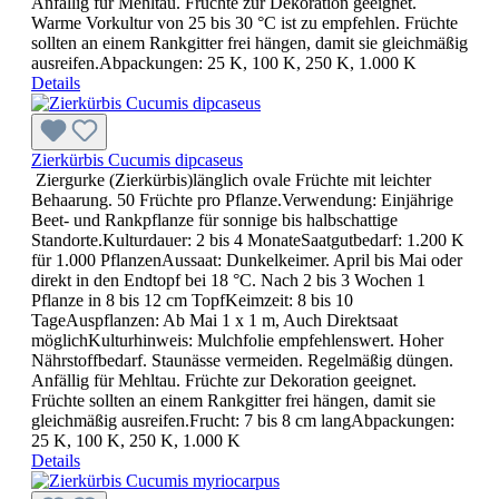
Anfällig für Mehltau. Früchte zur Dekoration geeignet.
Warme Vorkultur von 25 bis 30 °C ist zu empfehlen. Früchte
sollten an einem Rankgitter frei hängen, damit sie gleichmäßig
ausreifen.Abpackungen: 25 K, 100 K, 250 K, 1.000 K
Details
Zierkürbis Cucumis dipcaseus
Ziergurke (Zierkürbis)länglich ovale Früchte mit leichter
Behaarung. 50 Früchte pro Pflanze.Verwendung: Einjährige
Beet- und Rankpflanze für sonnige bis halbschattige
Standorte.Kulturdauer: 2 bis 4 MonateSaatgutbedarf: 1.200 K
für 1.000 PflanzenAussaat: Dunkelkeimer. April bis Mai oder
direkt in den Endtopf bei 18 °C. Nach 2 bis 3 Wochen 1
Pflanze in 8 bis 12 cm TopfKeimzeit: 8 bis 10
TageAuspflanzen: Ab Mai 1 x 1 m, Auch Direktsaat
möglichKulturhinweis: Mulchfolie empfehlenswert. Hoher
Nährstoffbedarf. Staunässe vermeiden. Regelmäßig düngen.
Anfällig für Mehltau. Früchte zur Dekoration geeignet.
Früchte sollten an einem Rankgitter frei hängen, damit sie
gleichmäßig ausreifen.Frucht: 7 bis 8 cm langAbpackungen:
25 K, 100 K, 250 K, 1.000 K
Details