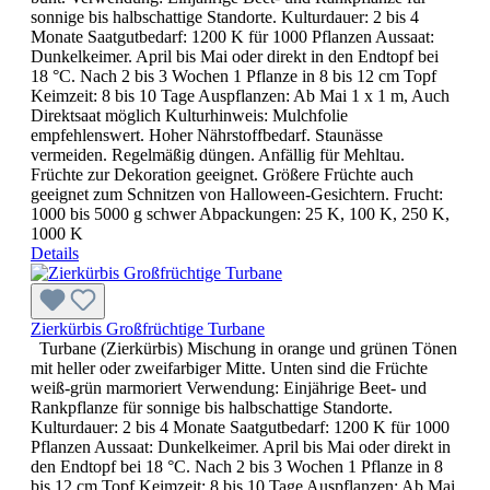
sonnige bis halbschattige Standorte. Kulturdauer: 2 bis 4
Monate Saatgutbedarf: 1200 K für 1000 Pflanzen Aussaat:
Dunkelkeimer. April bis Mai oder direkt in den Endtopf bei
18 °C. Nach 2 bis 3 Wochen 1 Pflanze in 8 bis 12 cm Topf
Keimzeit: 8 bis 10 Tage Auspflanzen: Ab Mai 1 x 1 m, Auch
Direktsaat möglich Kulturhinweis: Mulchfolie
empfehlenswert. Hoher Nährstoffbedarf. Staunässe
vermeiden. Regelmäßig düngen. Anfällig für Mehltau.
Früchte zur Dekoration geeignet. Größere Früchte auch
geeignet zum Schnitzen von Halloween-Gesichtern. Frucht:
1000 bis 5000 g schwer Abpackungen: 25 K, 100 K, 250 K,
1000 K
Details
Zierkürbis Großfrüchtige Turbane
Turbane (Zierkürbis) Mischung in orange und grünen Tönen
mit heller oder zweifarbiger Mitte. Unten sind die Früchte
weiß-grün marmoriert Verwendung: Einjährige Beet- und
Rankpflanze für sonnige bis halbschattige Standorte.
Kulturdauer: 2 bis 4 Monate Saatgutbedarf: 1200 K für 1000
Pflanzen Aussaat: Dunkelkeimer. April bis Mai oder direkt in
den Endtopf bei 18 °C. Nach 2 bis 3 Wochen 1 Pflanze in 8
bis 12 cm Topf Keimzeit: 8 bis 10 Tage Auspflanzen: Ab Mai