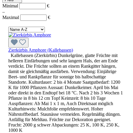
Minimal
€
–
Maximal
€
Zierkürbis Amphore (Kallebassen)
Kallebassen (Zierkürbis) Dunkelgrüne, glatte Früchte mit
helleren Einfärbungen und sehr langem Hals, der am Ende
verdickt. Die Früchte sollten an einem Rankgitter hängen,
damit sie gleichmäßig ausfärben. Verwendung: Einjährige
Beet- und Rankpflanze für sonnige bis halbschattige
Standorte. Kulturdauer: 2 bis 4 Monate Saatgutbedarf: 1200
K für 1000 Pflanzen Aussaat: Dunkelkeimer. April bis Mai
oder direkt in den Endtopf bei 18 °C. Nach 2 bis 3 Wochen 1
Pflanze in 8 bis 12 cm Topf Keimzeit: 8 bis 10 Tage
Auspflanzen: Ab Mai 1 x 1 m, Auch Direktsaat möglich
Kulturhinweis: Mulchfolie empfehlenswert. Hoher
Nährstoffbedarf. Staunässe vermeiden. Regelmäßig düngen.
Anfällig für Mehltau. Früchte zur Dekoration geeignet.
Frucht: 2000 g schwer Abpackungen: 25 K, 100 K, 250 K,
1000 K