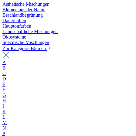
Ästhetische Mischungen
Blumen aus der Natur
Brachlandbegrünung
Dauerhaften
Hauptonfarben
Landschaftliche Mischungen
Ökosysteme
Spezifische Mischungen
Zur Kategorie Blumen
A
B
C
D
E
F
G
H
I
K
L
M
N
P