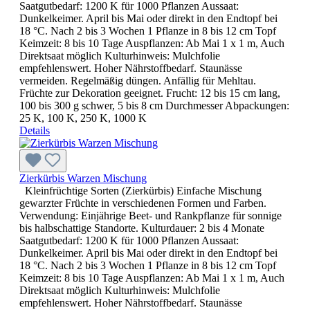
Saatgutbedarf: 1200 K für 1000 Pflanzen Aussaat:
Dunkelkeimer. April bis Mai oder direkt in den Endtopf bei
18 °C. Nach 2 bis 3 Wochen 1 Pflanze in 8 bis 12 cm Topf
Keimzeit: 8 bis 10 Tage Auspflanzen: Ab Mai 1 x 1 m, Auch
Direktsaat möglich Kulturhinweis: Mulchfolie
empfehlenswert. Hoher Nährstoffbedarf. Staunässe
vermeiden. Regelmäßig düngen. Anfällig für Mehltau.
Früchte zur Dekoration geeignet. Frucht: 12 bis 15 cm lang,
100 bis 300 g schwer, 5 bis 8 cm Durchmesser Abpackungen:
25 K, 100 K, 250 K, 1000 K
Details
Zierkürbis Warzen Mischung
Kleinfrüchtige Sorten (Zierkürbis) Einfache Mischung
gewarzter Früchte in verschiedenen Formen und Farben.
Verwendung: Einjährige Beet- und Rankpflanze für sonnige
bis halbschattige Standorte. Kulturdauer: 2 bis 4 Monate
Saatgutbedarf: 1200 K für 1000 Pflanzen Aussaat:
Dunkelkeimer. April bis Mai oder direkt in den Endtopf bei
18 °C. Nach 2 bis 3 Wochen 1 Pflanze in 8 bis 12 cm Topf
Keimzeit: 8 bis 10 Tage Auspflanzen: Ab Mai 1 x 1 m, Auch
Direktsaat möglich Kulturhinweis: Mulchfolie
empfehlenswert. Hoher Nährstoffbedarf. Staunässe