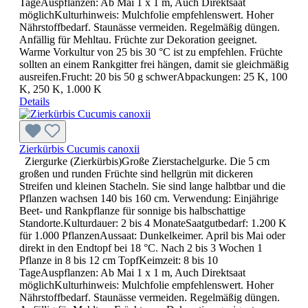
TageAuspflanzen: Ab Mai 1 x 1 m, Auch Direktsaat
möglichKulturhinweis: Mulchfolie empfehlenswert. Hoher
Nährstoffbedarf. Staunässe vermeiden. Regelmäßig düngen.
Anfällig für Mehltau. Früchte zur Dekoration geeignet.
Warme Vorkultur von 25 bis 30 °C ist zu empfehlen. Früchte
sollten an einem Rankgitter frei hängen, damit sie gleichmäßig
ausreifen.Frucht: 20 bis 50 g schwerAbpackungen: 25 K, 100
K, 250 K, 1.000 K
Details
Zierkürbis Cucumis canoxii
Ziergurke (Zierkürbis)Große Zierstachelgurke. Die 5 cm
großen und runden Früchte sind hellgrün mit dickeren
Streifen und kleinen Stacheln. Sie sind lange halbtbar und die
Pflanzen wachsen 140 bis 160 cm. Verwendung: Einjährige
Beet- und Rankpflanze für sonnige bis halbschattige
Standorte.Kulturdauer: 2 bis 4 MonateSaatgutbedarf: 1.200 K
für 1.000 PflanzenAussaat: Dunkelkeimer. April bis Mai oder
direkt in den Endtopf bei 18 °C. Nach 2 bis 3 Wochen 1
Pflanze in 8 bis 12 cm TopfKeimzeit: 8 bis 10
TageAuspflanzen: Ab Mai 1 x 1 m, Auch Direktsaat
möglichKulturhinweis: Mulchfolie empfehlenswert. Hoher
Nährstoffbedarf. Staunässe vermeiden. Regelmäßig düngen.