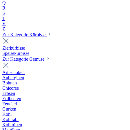
Q
R
S
T
V
Z
Zur Kategorie Kürbisse
Zierkürbisse
Speisekürbisse
Zur Kategorie Gemüse
Artischoken
Auberginen
Bohnen
Chicoree
Erbsen
Erdbeeren
Fenchel
Gurken
Kohl
Kohlrabi
Kohlrüben
Mairüben