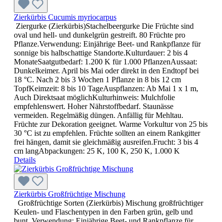
Zierkürbis Cucumis myriocarpus
Ziergurke (Zierkürbis)Stachelbeergurke Die Früchte sind
oval und hell- und dunkelgrün gestreift. 80 Früchte pro
Pflanze.Verwendung: Einjährige Beet- und Rankpflanze für
sonnige bis halbschattige Standorte.Kulturdauer: 2 bis 4
MonateSaatgutbedarf: 1.200 K für 1.000 PflanzenAussaat:
Dunkelkeimer. April bis Mai oder direkt in den Endtopf bei
18 °C. Nach 2 bis 3 Wochen 1 Pflanze in 8 bis 12 cm
TopfKeimzeit: 8 bis 10 TageAuspflanzen: Ab Mai 1 x 1 m,
Auch Direktsaat möglichKulturhinweis: Mulchfolie
empfehlenswert. Hoher Nährstoffbedarf. Staunässe
vermeiden. Regelmäßig düngen. Anfällig für Mehltau.
Früchte zur Dekoration geeignet. Warme Vorkultur von 25 bis
30 °C ist zu empfehlen. Früchte sollten an einem Rankgitter
frei hängen, damit sie gleichmäßig ausreifen.Frucht: 3 bis 4
cm langAbpackungen: 25 K, 100 K, 250 K, 1.000 K
Details
Zierkürbis Großfrüchtige Mischung
Großfrüchtige Sorten (Zierkürbis) Mischung großfrüchtiger
Keulen- und Flaschentypen in den Farben grün, gelb und
bunt. Verwendung: Einjährige Beet- und Rankpflanze für