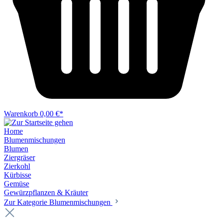
Warenkorb
0,00 €*
Home
Blumenmischungen
Blumen
Ziergräser
Zierkohl
Kürbisse
Gemüse
Gewürzpflanzen & Kräuter
Zur Kategorie Blumenmischungen