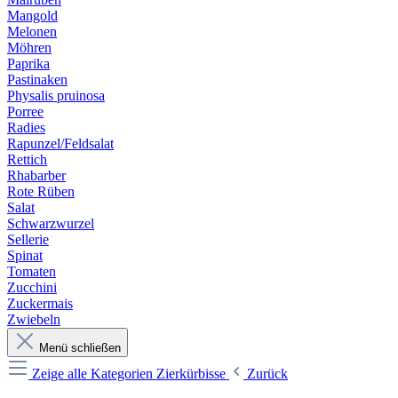
Mangold
Melonen
Möhren
Paprika
Pastinaken
Physalis pruinosa
Porree
Radies
Rapunzel/Feldsalat
Rettich
Rhabarber
Rote Rüben
Salat
Schwarzwurzel
Sellerie
Spinat
Tomaten
Zucchini
Zuckermais
Zwiebeln
Menü schließen
Zeige alle Kategorien
Zierkürbisse
Zurück