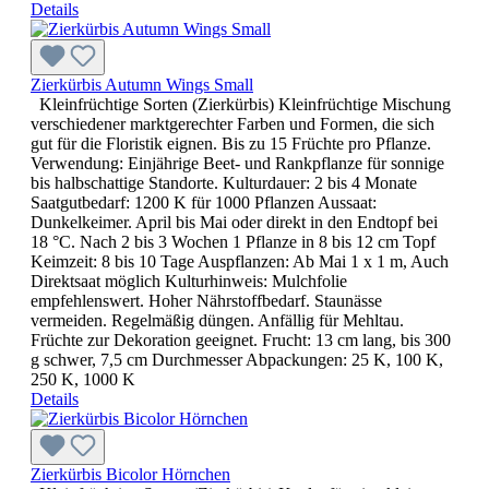
Details
Zierkürbis Autumn Wings Small
Kleinfrüchtige Sorten (Zierkürbis) Kleinfrüchtige Mischung
verschiedener marktgerechter Farben und Formen, die sich
gut für die Floristik eignen. Bis zu 15 Früchte pro Pflanze.
Verwendung: Einjährige Beet- und Rankpflanze für sonnige
bis halbschattige Standorte. Kulturdauer: 2 bis 4 Monate
Saatgutbedarf: 1200 K für 1000 Pflanzen Aussaat:
Dunkelkeimer. April bis Mai oder direkt in den Endtopf bei
18 °C. Nach 2 bis 3 Wochen 1 Pflanze in 8 bis 12 cm Topf
Keimzeit: 8 bis 10 Tage Auspflanzen: Ab Mai 1 x 1 m, Auch
Direktsaat möglich Kulturhinweis: Mulchfolie
empfehlenswert. Hoher Nährstoffbedarf. Staunässe
vermeiden. Regelmäßig düngen. Anfällig für Mehltau.
Früchte zur Dekoration geeignet. Frucht: 13 cm lang, bis 300
g schwer, 7,5 cm Durchmesser Abpackungen: 25 K, 100 K,
250 K, 1000 K
Details
Zierkürbis Bicolor Hörnchen