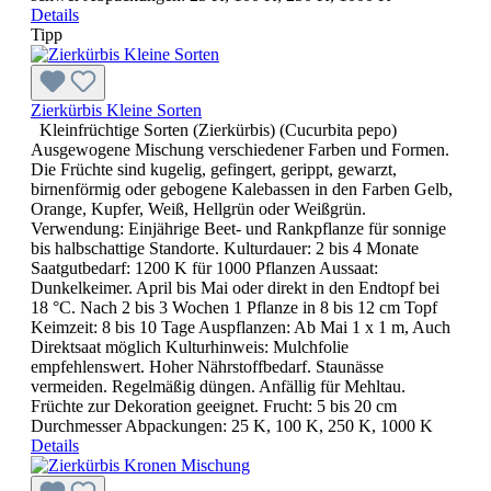
Details
Tipp
Zierkürbis Kleine Sorten
Kleinfrüchtige Sorten (Zierkürbis) (Cucurbita pepo)
Ausgewogene Mischung verschiedener Farben und Formen.
Die Früchte sind kugelig, gefingert, gerippt, gewarzt,
birnenförmig oder gebogene Kalebassen in den Farben Gelb,
Orange, Kupfer, Weiß, Hellgrün oder Weißgrün.
Verwendung: Einjährige Beet- und Rankpflanze für sonnige
bis halbschattige Standorte. Kulturdauer: 2 bis 4 Monate
Saatgutbedarf: 1200 K für 1000 Pflanzen Aussaat:
Dunkelkeimer. April bis Mai oder direkt in den Endtopf bei
18 °C. Nach 2 bis 3 Wochen 1 Pflanze in 8 bis 12 cm Topf
Keimzeit: 8 bis 10 Tage Auspflanzen: Ab Mai 1 x 1 m, Auch
Direktsaat möglich Kulturhinweis: Mulchfolie
empfehlenswert. Hoher Nährstoffbedarf. Staunässe
vermeiden. Regelmäßig düngen. Anfällig für Mehltau.
Früchte zur Dekoration geeignet. Frucht: 5 bis 20 cm
Durchmesser Abpackungen: 25 K, 100 K, 250 K, 1000 K
Details