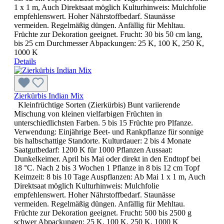
1 x 1 m, Auch Direktsaat möglich Kulturhinweis: Mulchfolie
empfehlenswert. Hoher Nährstoffbedarf. Staunässe
vermeiden. Regelmäßig düngen. Anfällig für Mehltau.
Früchte zur Dekoration geeignet. Frucht: 30 bis 50 cm lang,
bis 25 cm Durchmesser Abpackungen: 25 K, 100 K, 250 K,
1000 K
Details
Zierkürbis Indian Mix
Kleinfrüchtige Sorten (Zierkürbis) Bunt variierende
Mischung von kleinen vielfarbigen Früchten in
unterschiedlichsten Farben. 5 bis 15 Früchte pro Plfanze.
Verwendung: Einjährige Beet- und Rankpflanze für sonnige
bis halbschattige Standorte. Kulturdauer: 2 bis 4 Monate
Saatgutbedarf: 1200 K für 1000 Pflanzen Aussaat:
Dunkelkeimer. April bis Mai oder direkt in den Endtopf bei
18 °C. Nach 2 bis 3 Wochen 1 Pflanze in 8 bis 12 cm Topf
Keimzeit: 8 bis 10 Tage Auspflanzen: Ab Mai 1 x 1 m, Auch
Direktsaat möglich Kulturhinweis: Mulchfolie
empfehlenswert. Hoher Nährstoffbedarf. Staunässe
vermeiden. Regelmäßig düngen. Anfällig für Mehltau.
Früchte zur Dekoration geeignet. Frucht: 500 bis 2500 g
schwer Abpackungen: 25 K, 100 K, 250 K, 1000 K