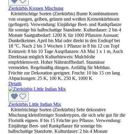
Zierkürbis Kronen Mischung
Kleinfrüchtige Sorten (Zierkürbis) Bunte Kombinationen
von orangen, gelben, grünen und weißen Kronenkürbissen
(gefingert). Verwendung: Einjährige Beet- und Rankpflanze
für sonnige bis halbschattige Standorte. Kulturdauer: 2 bis 4
Monate Saatgutbedarf: 1200 K für 1000 Pflanzen Aussaat:
Dunkelkeimer. April bis Mai oder direkt in den Endtopf bei
18 °C. Nach 2 bis 3 Wochen 1 Pflanze in 8 bis 12 cm Topf
Keimzeit: 8 bis 10 Tage Auspflanzen: Ab Mai 1 x 1 m, Auch
Direktsaat möglich Kulturhinweis: Mulchfolie
empfehlenswert. Hoher Nährstoffbedarf. Staunässe
vermeiden. Regelmäßig düngen. Anfällig für Mehltau.
Früchte zur Dekoration geeignet. Frucht: 10 bis 15 cm lang
Abpackungen: 25 K, 100 K, 250 K, 1000 K
Details
Zierkürbis Little Indian Mix
Kleinfrüchtige Sorten (Zierkürbis) Sehr dekorative
Mischung kleinförmiger Sondertypen, die sich sehr gut für die
Floristik eignen. 8 bis 15 Früchte pro Pflanze. Verwendung:
Einjährige Beet- und Rankpflanze für sonnige bis
halbschattige Standorte. Kulturdauer: 2 bis 4 Monate