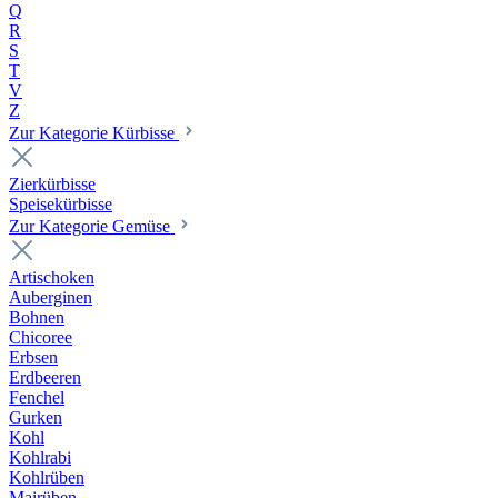
Q
R
S
T
V
Z
Zur Kategorie Kürbisse
Zierkürbisse
Speisekürbisse
Zur Kategorie Gemüse
Artischoken
Auberginen
Bohnen
Chicoree
Erbsen
Erdbeeren
Fenchel
Gurken
Kohl
Kohlrabi
Kohlrüben
Mairüben