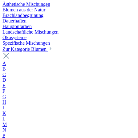
Ästhetische Mischungen
Blumen aus der Natur
Brachlandbegrünung
Dauerhaften
Hauptonfarben
Landschaftliche Mischungen
Ökosysteme
Spezifische Mischungen
Zur Kategorie Blumen
A
B
C
D
E
F
G
H
I
K
L
M
N
P