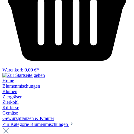
Warenkorb
0,00 €*
Home
Blumenmischungen
Blumen
Ziergräser
Zierkohl
Kürbisse
Gemüse
Gewürzpflanzen & Kräuter
Zur Kategorie Blumenmischungen