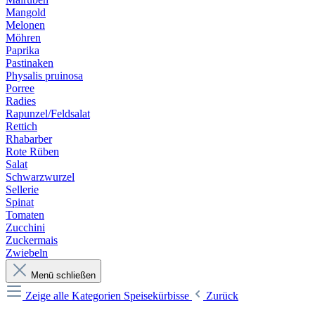
Mangold
Melonen
Möhren
Paprika
Pastinaken
Physalis pruinosa
Porree
Radies
Rapunzel/Feldsalat
Rettich
Rhabarber
Rote Rüben
Salat
Schwarzwurzel
Sellerie
Spinat
Tomaten
Zucchini
Zuckermais
Zwiebeln
Menü schließen
Zeige alle Kategorien
Speisekürbisse
Zurück