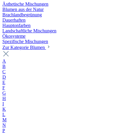
Ästhetische Mischungen
Blumen aus der Natur
Brachlandbegrünung
Dauerhaften
Hauptonfarben
Landschaftliche Mischungen
Ökosysteme
Spezifische Mischungen
Zur Kategorie Blumen
A
B
C
D
E
F
G
H
I
K
L
M
N
P