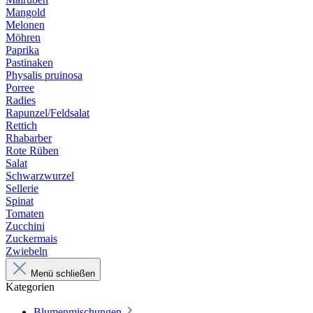
Mangold
Melonen
Möhren
Paprika
Pastinaken
Physalis pruinosa
Porree
Radies
Rapunzel/Feldsalat
Rettich
Rhabarber
Rote Rüben
Salat
Schwarzwurzel
Sellerie
Spinat
Tomaten
Zucchini
Zuckermais
Zwiebeln
Menü schließen
Kategorien
Blumenmischungen