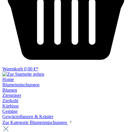
Warenkorb
0,00 €*
Home
Blumenmischungen
Blumen
Ziergräser
Zierkohl
Kürbisse
Gemüse
Gewürzpflanzen & Kräuter
Zur Kategorie Blumenmischungen